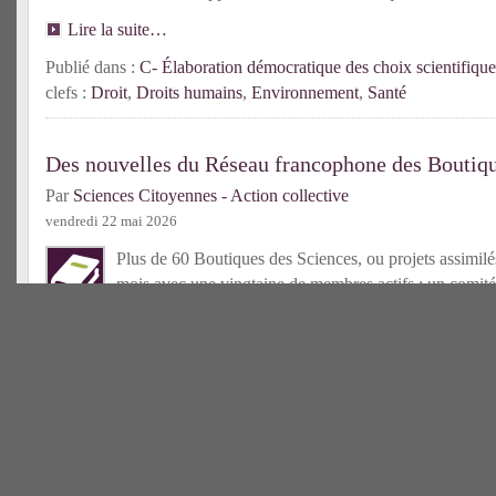
Lire la suite…
Publié dans :
C- Élaboration démocratique des choix scientifique
clefs :
Droit
,
Droits humains
,
Environnement
,
Santé
Des nouvelles du Réseau francophone des Boutiqu
Par
Sciences Citoyennes - Action collective
vendredi 22 mai 2026
Plus de 60 Boutiques des Sciences, ou projets assimilés
mois avec une vingtaine de membres actifs ; un comité
élu ; un centre de ressources bientôt accessible : l’an
déjà riche pour le Réseau francophone des Bds !
Lire la suit
Publié dans :
C- Tiers-secteur scientifique
| Mots-clefs :
Boutique
francophone
Une nouvelle Boutique des Sciences en France