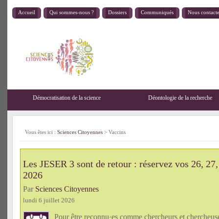
Accueil
Qui sommes-nous ?
Dossiers
Communiqués
Nous contact
Démocratisation de la science
Déontologie de la recherche
Vous êtes ici :
Sciences Citoyennes
>
Vaccins
Les JESER 3 sont de retour : réservez vos 26, 27,
2026
Par
Sciences Citoyennes
lundi 6 juillet 2026
Pour être reconnu·es comme chercheurs et chercheu