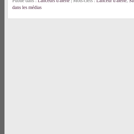
Publié dans :
Lanceurs d'alerte
| Mots-clefs :
Lanceur d'alerte
,
Sa
dans les médias