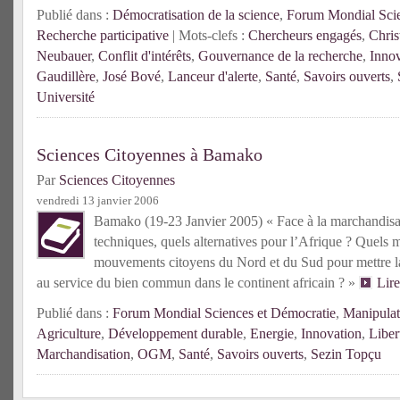
Publié dans :
Démocratisation de la science
,
Forum Mondial Scie
Recherche participative
| Mots-clefs :
Chercheurs engagés
,
Chris
Neubauer
,
Conflit d'intérêts
,
Gouvernance de la recherche
,
Innov
Gaudillère
,
José Bové
,
Lanceur d'alerte
,
Santé
,
Savoirs ouverts
,
Université
Sciences Citoyennes à Bamako
Par
Sciences Citoyennes
vendredi 13 janvier 2006
Bamako (19-23 Janvier 2005) « Face à la marchandisat
techniques, quels alternatives pour l’Afrique ? Quels 
mouvements citoyens du Nord et du Sud pour mettre la
au service du bien commun dans le continent africain ? »
Lire
Publié dans :
Forum Mondial Sciences et Démocratie
,
Manipulat
Agriculture
,
Développement durable
,
Energie
,
Innovation
,
Liber
Marchandisation
,
OGM
,
Santé
,
Savoirs ouverts
,
Sezin Topçu