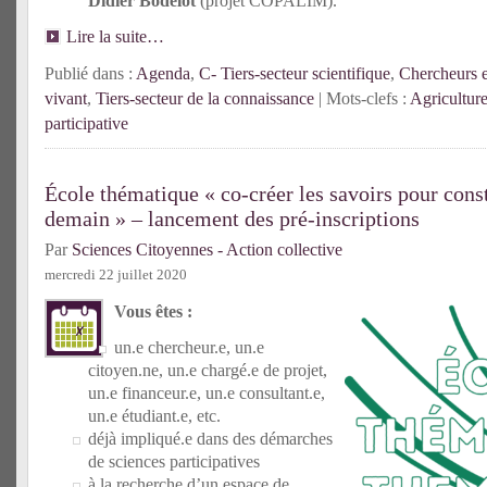
Didier Bodelot
(projet COPALIM).
Lire la suite…
Publié dans :
Agenda
,
C- Tiers-secteur scientifique
,
Chercheurs 
vivant
,
Tiers-secteur de la connaissance
| Mots-clefs :
Agricultur
participative
École thématique « co-créer les savoirs pour const
demain » – lancement des pré-inscriptions
Par
Sciences Citoyennes - Action collective
mercredi 22 juillet 2020
Vous êtes :
un.e chercheur.e, un.e
citoyen.ne, un.e chargé.e de projet,
un.e financeur.e, un.e consultant.e,
un.e étudiant.e, etc.
déjà impliqué.e dans des démarches
de sciences participatives
à la recherche d’un espace de