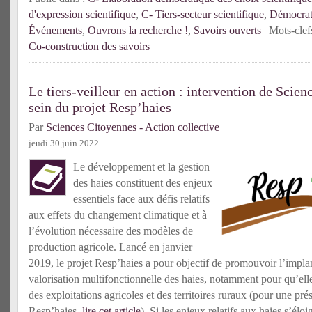
d'expression scientifique
,
C- Tiers-secteur scientifique
,
Démocrati
Événements
,
Ouvrons la recherche !
,
Savoirs ouverts
| Mots-clef
Co-construction des savoirs
Le tiers-veilleur en action : intervention de Scie
sein du projet Resp’haies
Par
Sciences Citoyennes - Action collective
jeudi 30 juin 2022
Le développement et la gestion
des haies constituent des enjeux
essentiels face aux défis relatifs
aux effets du changement climatique et à
l’évolution nécessaire des modèles de
production agricole. Lancé en janvier
2019, le projet Resp’haies a pour objectif de promouvoir l’implant
valorisation multifonctionnelle des haies, notamment pour qu’elles 
des exploitations agricoles et des territoires ruraux (pour une prés
Resp’haies,
lire cet article
). Si les enjeux relatifs aux haies s’é