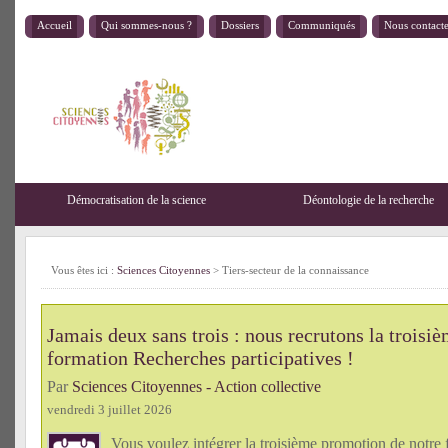
Accueil
Qui sommes-nous ?
Dossiers
Communiqués
Nous contact
Démocratisation de la science
Déontologie de la recherche
Vous êtes ici :
Sciences Citoyennes
>
Tiers-secteur de la connaissance
Jamais deux sans trois : nous recrutons la troisi
formation Recherches participatives !
Par
Sciences Citoyennes - Action collective
vendredi 3 juillet 2026
Vous voulez intégrer la troisième promotion de notre 