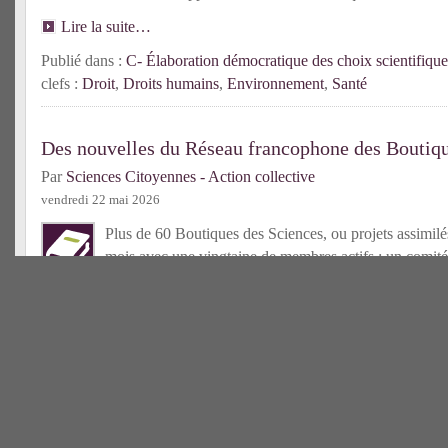
Lire la suite…
Publié dans :
C- Élaboration démocratique des choix scientifique
clefs :
Droit
,
Droits humains
,
Environnement
,
Santé
Des nouvelles du Réseau francophone des Boutiqu
Par
Sciences Citoyennes - Action collective
vendredi 22 mai 2026
Plus de 60 Boutiques des Sciences, ou projets assimilés
mois avec une vingtaine de membres actifs ; un comité
élu ; un centre de ressources bientôt accessible : l’an
déjà riche pour le Réseau francophone des Bds !
Lire la suit
Publié dans :
C- Tiers-secteur scientifique
| Mots-clefs :
Boutique
francophone
Une nouvelle Boutique des Sciences en France