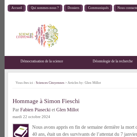
Accueil
Qui sommes-nous ?
Dossiers
Communiqués
Nous contact
Démocratisation de la science
Déontologie de la recherche
Vous êtes ici :
Sciences Citoyennes
> Articles by: Glen Millot
Hommage à Simon Fieschi
Par
Fabien Piasecki
et
Glen Millot
mardi 22 octobre 2024
Nous avons appris en fin de semaine dernière la mort
40 ans, était un des survivants de l’attentat du 7 janvi