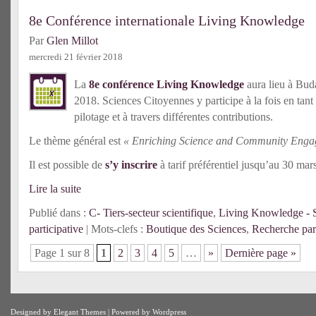
8e Conférence internationale Living Knowledge
Par
Glen Millot
mercredi 21 février 2018
La
8e conférence Living Knowledge
aura lieu à Bud
2018. Sciences Citoyennes y participe à la fois en ta
pilotage et à travers différentes contributions.
Le thème général est
« Enriching Science and Community Enga
Il est possible de
s’y inscrire
à tarif préférentiel jusqu’au 30 mars
Lire la suite
Publié dans :
C- Tiers-secteur scientifique
,
Living Knowledge - S
participative
| Mots-clefs :
Boutique des Sciences
,
Recherche part
Page 1 sur 8
1
2
3
4
5
…
»
Dernière page »
Designed by
Elegant Themes
| Powered by
Wordpress