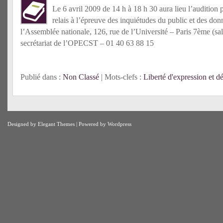
Le 6 avril 2009 de 14 h à 18 h 30 aura lieu l’
audition 
relais à l’épreuve des inquiétudes du public et des don
l’Assemblée nationale, 126, rue de l’Université – Paris 7ème (sal
secrétariat de l’OPECST – 01 40 63 88 15
Publié dans :
Non Classé
| Mots-clefs :
Liberté d'expression et d
Designed by
Elegant Themes
| Powered by
Wordpress