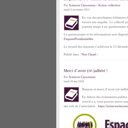
Par
Sciences Citoyennes - Action collective
mardi 9 novembre 2021
En vue des prochaines échéances éle
travers une enquête. Le collectif 
premier temps à un questionnaire en
Le questionnaire et les informations sont disponi
EnquetePresidentielles
Le recueil des réponses s’achèvera le 13 décembr
Publié dans :
Non Classé
|
Merci d’avoir (ré-)adhéré !
Par
Sciences Citoyennes
lundi 30 mai 2016
Bonjour et merci d’avoir (ré-)adhér
En dehors des événements publics 
convié.e.s, vous pouvez suivre nos 
site web de l’association :
https://sciencescitoyen