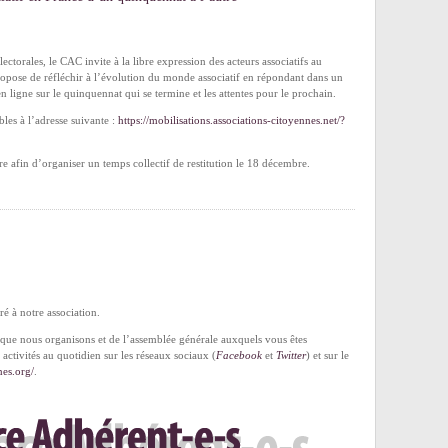
ctorales, le CAC invite à la libre expression des acteurs associatifs au
propose de réfléchir à l’évolution du monde associatif en répondant dans un
 ligne sur le quinquennat qui se termine et les attentes pour le prochain.
bles à l’adresse suivante :
https://mobilisations.associations-citoyennes.net/?
e afin d’organiser un temps collectif de restitution le 18 décembre.
é à notre association.
que nous organisons et de l’assemblée générale auxquels vous êtes
activités au quotidien sur les réseaux sociaux (
Facebook
et
Twitter
) et sur le
nes.org/
.