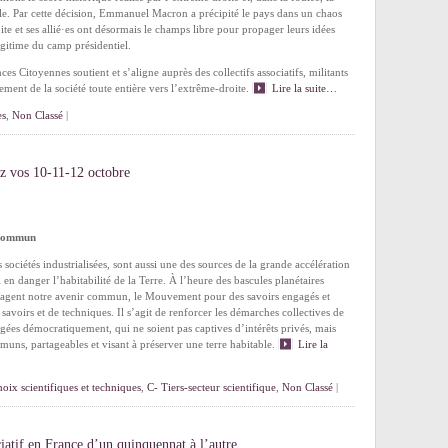
le. Par cette décision, Emmanuel Macron a précipité le pays dans un chaos
ite et ses allié·es ont désormais le champs libre pour propager leurs idées
légitime du camp présidentiel.
ces Citoyennes soutient et s’aligne auprès des collectifs associatifs, militants
ement de la société toute entière vers l’extrême-droite.
Lire la suite…
es
,
Non Classé
|
z vos 10-11-12 octobre
n commun
sociétés industrialisées, sont aussi une des sources de la grande accélération
n danger l’habitabilité de la Terre. À l’heure des bascules planétaires
ngagent notre avenir commun, le Mouvement pour des savoirs engagés et
 savoirs et de techniques. Il s’agit de renforcer les démarches collectives de
agées démocratiquement, qui ne soient pas captives d’intérêts privés, mais
muns, partageables et visant à préserver une terre habitable.
Lire la
oix scientifiques et techniques
,
C- Tiers-secteur scientifique
,
Non Classé
|
iatif en France d’un quinquennat à l’autre