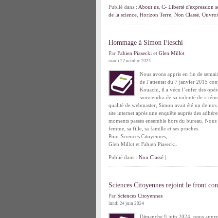
Publié dans :
About us
,
C- Liberté d'expression s
de la science
,
Horizon Terre
,
Non Classé
,
Ouvron
Hommage à Simon Fieschi
Par
Fabien Piasecki
et
Glen Millot
mardi 22 octobre 2024
Nous avons appris en fin de semain
de l’attentat du 7 janvier 2015 con
Kouachi, il a vécu l’enfer des opé
souviendra de sa volonté de « témo
qualité de webmaster, Simon avait été un de nos
site internet après une enquête auprès des adhér
moments passés ensemble hors du bureau. Nous te
femme, sa fille, sa famille et ses proches.
Pour Sciences Citoyennes,
Glen Millot et Fabien Piasecki.
Publié dans :
Non Classé
|
Sciences Citoyennes rejoint le front con
Par
Sciences Citoyennes
lundi 24 juin 2024
Dimanche 9 juin 2024, nous apprenio