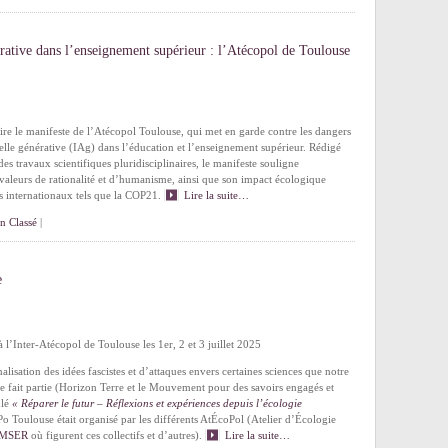
nérative dans l’enseignement supérieur : l’Atécopol de Toulouse
lire le manifeste de l’Atécopol Toulouse, qui met en garde contre les dangers
cielle générative (IAg) dans l’éducation et l’enseignement supérieur. Rédigé
es travaux scientifiques pluridisciplinaires, le manifeste souligne
 valeurs de rationalité et d’humanisme, ainsi que son impact écologique
s internationaux tels que la COP21.
Lire la suite…
n Classé
|
e
à l’Inter-Atécopol de Toulouse les 1er, 2 et 3 juillet 2025
alisation des idées fascistes et d’attaques envers certaines sciences que notre
elle fait partie (Horizon Terre et le Mouvement pour des savoirs engagés et
ulé
« Réparer le futur – Réflexions et expériences depuis l’écologie
 Po Toulouse était organisé par les différents AtÉcoPol (Atelier d’Écologie
u MSER
où figurent ces collectifs et d’autres).
Lire la suite…