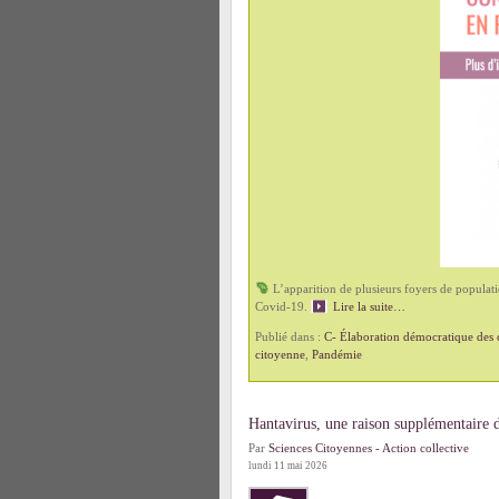
L’apparition de plusieurs foyers de populati
Covid-19.
Lire la suite…
Publié dans :
C- Élaboration démocratique des c
citoyenne
,
Pandémie
Hantavirus, une raison supplémentaire d
Par
Sciences Citoyennes - Action collective
lundi 11 mai 2026