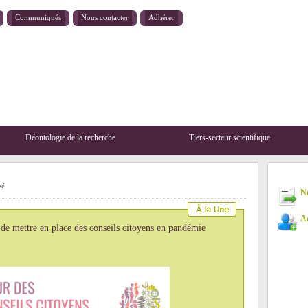
Communiqués
Nous contacter
Adhérer
Déontologie de la recherche
Tiers-secteur scientifique
sé
New
Ad
de mettre en place des conseils citoyens en pandémie