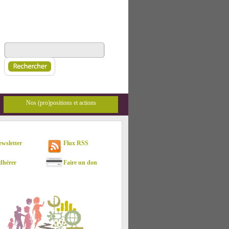
Nos (pro)positions et actions
sletter
Flux RSS
hérer
Faire un don