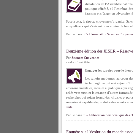
dissolution de l’Assemblée nationa
politique effréné, où l’extrême-dro
fascistes et s’ériger en adversaire 
Face à cela, la riposte citoyenne s’organise. Scien
et syndicaux qui s’élèvent pour contrer le bascul
Publié dans :
C- L'association Sciences Citoyenn
Deuxième édition des JESER – Réserve
Par
Sciences Citoyennes
vendredi 3 mai 2024
Engager les savoirs pour le bie
Les savoirs modernes, au coeur des 
technologique qui met aujourd’hui e
environnementales, sociales et politiques qui e
reliés veut susciter la création d’autres formes de
recherches qui soient formulées, choisies et part
ouvertes et capables de produire des savoirs com
suite…
Publié dans :
C- Élaboration démocratique des ch
Enquête sur l’évolution du monde assoc