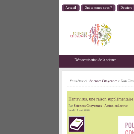
Accueil
Qui sommes-nous ?
Dossiers
Démocratisation de la science
Vous êtes ici :
Sciences Citoyennes
>
Non Clas
Hantavirus, une raison supplémentaire 
Par
Sciences Citoyennes - Action collective
lundi 11 mai 2026