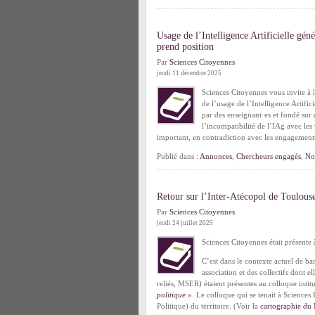
Usage de l’Intelligence Artificielle gé
prend position
Par
Sciences Citoyennes
jeudi 11 décembre 2025
Sciences Citoyennes vous invite à 
de l’usage de l’Intelligence Artifi
par des enseignant·es et fondé sur d
l’incompatibilité de l’IAg avec les
important, en contradiction avec les engagement
Publié dans :
Annonces
,
Chercheurs engagés
,
No
Retour sur l’Inter-Atécopol de Toulous
Par
Sciences Citoyennes
jeudi 24 juillet 2025
Sciences Citoyennes était présente 
C’est dans le contexte actuel de ban
association et des collectifs dont 
reliés, MSER) étaient présentes au colloque intit
politique »
. Le colloque qui se tenait à Sciences
Politique) du territoire. (Voir la
cartographie d