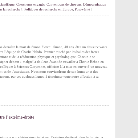
cientifique
,
Chercheurs engagés
,
Conventions de citoyens
,
Démocratisation
s la recherche !
,
Politiques de recherche en Europe
,
Post-vérité
|
e dernière la mort de Simon Fieschi. Simon, 40 ans, était un des survivants
tre l’équipe de Charlie Hebdo. Premier touché par les balles des frères
rations et de la rééducation physique et psychologique. Chacun·e se
igner debout » malgré la douleur. Avant de travailler à Charlie Hebdo en
 collègues à Sciences Citoyennes, officiant à la mise en œuvre d’un nouveau
ent·es de l’association. Nous nous souviendrons de son humour et des
nons, par ces quelques lignes, à témoigner toute notre affection à sa
tre l’extrême-droite
ns le score historique réalisé par l’extrême droite et, dans la foulée, la