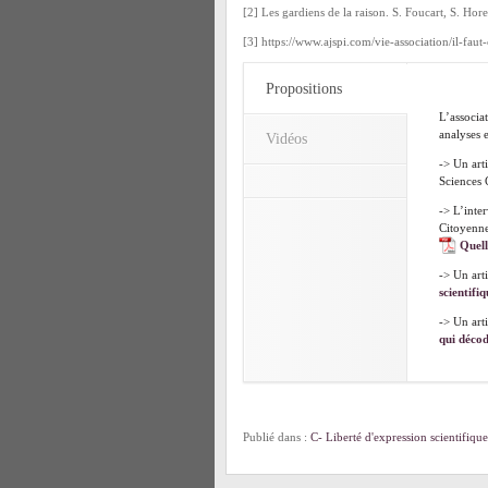
[2] Les gardiens de la raison. S. Foucart, S. Ho
[3] https://www.ajspi.com/vie-association/il-faut-
Propositions
L’associat
analyses e
Vidéos
-> Un arti
Sciences 
-> L’inte
Citoyenne
Quell
-> Un art
scientifi
-> Un art
qui décod
Publié dans :
C- Liberté d'expression scientifique