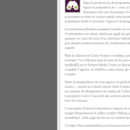
Dans le projet de loi de programm
figure la proposition de « créer, à
Royaume-Uni) une dynamique d’acti
et permettre la mise en contact rapide entre journ
scientifique fiable et accroître l’apport d’éclaira
Les intentions affichées paraissent louables en ce
d’information ont choisi, plutôt par appât du gain 
sanitaire en cours (le nom d’un chercheur infect
jour durant certaines journées du confinement 
urgente.
Mais la solution de Centre Science et médias, prop
la bonne ? La référence dans le texte de loi aux
fouillée
[2]
sur le Science Media Center au Royau
coupable l’agence, au bénéfice, entre autres, de
Croplife.
Outre la manipulation de cette agence en particu
science » montre la volonté encore forte d’instrum
un contexte de dérégulation du champ de l’infor
conceptions vont à l’encontre des sciences plurie
avec les citoyens.
L’association Sciences Citoyennes s’empare de ce 
(onglet Propositions) et vidéos (onglet Vidéos), 
scientifique. Cette page est encore en constructi
[1] https://larevuedesmedias.ina.fr/coronavirus