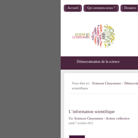
Accueil
Qui sommes-nous ?
Dossiers
Démocratisation de la science
Vous êtes ici :
Sciences Citoyennes
>
Démocrati
scientifique
L’information scientifique
Par
Sciences Citoyennes - Action collective
jeudi 7 octobre 2021