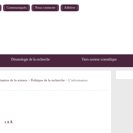
Communiqués
Nous contacter
Adhérer
Déontologie de la recherche
Tiers-secteur scientifique
sation de la science
>
Politique de la recherche
> L’information
A
A
A