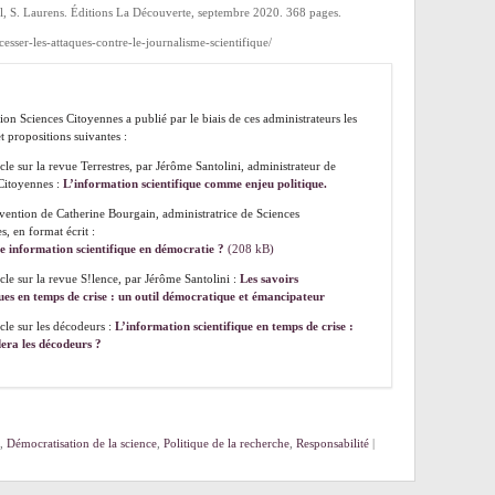
rel, S. Laurens. Éditions La Découverte, septembre 2020. 368 pages.
cesser-les-attaques-contre-le-journalisme-scientifique/
ion Sciences Citoyennes a publié par le biais de ces administrateurs les
t propositions suivantes :
cle sur la revue Terrestres, par Jérôme Santolini, administrateur de
Citoyennes :
L’information scientifique comme enjeu politique.
rvention de Catherine Bourgain, administratrice de Sciences
s, en format écrit :
e information scientifique en démocratie ?
icle sur la revue S!lence, par Jérôme Santolini :
Les savoirs
ques en temps de crise : un outil démocratique et émancipateur
icle sur les décodeurs :
L’information scientifique en temps de crise :
era les décodeurs ?
,
Démocratisation de la science
,
Politique de la recherche
,
Responsabilité
|