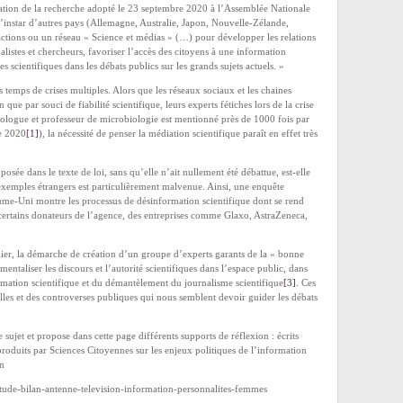
ation de la recherche adopté le 23 septembre 2020 à l’Assemblée Nationale
 l’instar d’autres pays (Allemagne, Australie, Japon, Nouvelle-Zélande,
ons ou un réseau « Science et médias » (…) pour développer les relations
alistes et chercheurs, favoriser l’accès des citoyens à une information
ges scientifiques dans les débats publics sur les grands sujets actuels. »
s temps de crises multiples. Alors que les réseaux sociaux et les chaines
que par souci de fiabilité scientifique, leurs experts fétiches lors de la crise
iologue et professeur de microbiologie est mentionné près de 1000 fois par
de 2020
[1]
), la nécessité de penser la médiation scientifique paraît en effet très
osée dans le texte de loi, sans qu’elle n’ait nullement été débattue, est-elle
 exemples étrangers est particulièrement malvenue. Ainsi, une enquête
me-Uni montre les processus de désinformation scientifique dont se rend
 certains donateurs de l’agence, des entreprises comme Glaxo, AstraZeneca,
lier, la démarche de création d’un groupe d’experts garants de la « bonne
entaliser les discours et l’autorité scientifiques dans l’espace public, dans
mation scientifique et du démantèlement du journalisme scientifique
[3]
. Ces
lles et des controverses publiques qui nous semblent devoir guider les débats
sujet et propose dans cette page différents supports de réflexion : écrits
produits par Sciences Citoyennes sur les enjeux politiques de l’information
on
-etude-bilan-antenne-television-information-personnalites-femmes