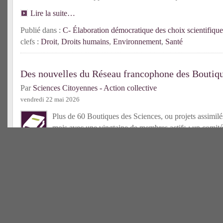
Lire la suite…
Publié dans :
C- Élaboration démocratique des choix scientifique
clefs :
Droit
,
Droits humains
,
Environnement
,
Santé
Des nouvelles du Réseau francophone des Boutiqu
Par
Sciences Citoyennes - Action collective
vendredi 22 mai 2026
Plus de 60 Boutiques des Sciences, ou projets assimilés
mois avec une vingtaine de membres actifs ; un comité
élu ; un centre de ressources bientôt accessible : l’an
déjà riche pour le Réseau francophone des Bds !
Lire la suit
Publié dans :
C- Tiers-secteur scientifique
| Mots-clefs :
Boutique
francophone
Une nouvelle Boutique des Sciences en France