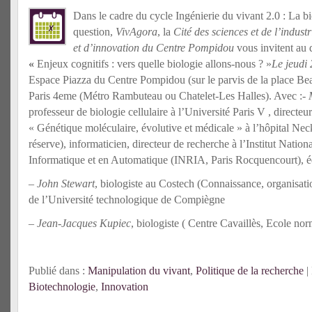
Dans le cadre du cycle Ingénierie du vivant 2.0 : La b
question,
VivAgora
, la
Cité des sciences et de l’industr
et d’innovation du Centre Pompidou
vous invitent au 
«
Enjeux cognitifs : vers quelle biologie allons-nous ? »
Le jeudi 
Espace Piazza du Centre Pompidou (sur le parvis de la place B
Paris 4eme (Métro Rambuteau ou Chatelet-Les Halles). Avec :-
professeur de biologie cellulaire à l’Université Paris V , direc
« Génétique moléculaire, évolutive et médicale » à l’hôpital Ne
réserve), informaticien, directeur de recherche à l’Institut Natio
Informatique et en Automatique (INRIA, Paris Rocquencourt), é
–
John Stewart
, biologiste au Costech (Connaissance, organisat
de l’Université technologique de Compiègne
–
Jean-Jacques Kupiec
, biologiste ( Centre Cavaillès, Ecole no
Publié dans :
Manipulation du vivant
,
Politique de la recherche
|
Biotechnologie
,
Innovation