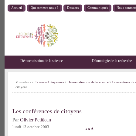
Accueil
Qui sommes-nous ?
Dossiers
Communiqués
Nous contact
Démocratisation de la science
Déontologie de la recherche
Vous êtes ici :
Sciences Citoyennes
>
Démocratisation de la science
>
Conventions de 
citoyens
Les conférences de citoyens
Par
Olivier Petitjean
lundi 13 octobre 2003
A
A
A