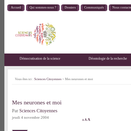
Accueil
Qui sommes-nous ?
Dossiers
Communiqués
Nous contact
Démocratisation de la science
Déontologie de la recherche
Vous êtes ici :
Sciences Citoyennes
> Mes neurones et moi
Mes neurones et moi
Par
Sciences Citoyennes
jeudi 4 novembre 2004
A
A
A