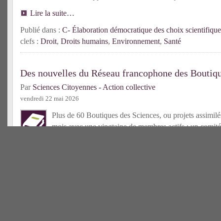
Lire la suite…
Publié dans :
C- Élaboration démocratique des choix scientifique
clefs :
Droit
,
Droits humains
,
Environnement
,
Santé
Des nouvelles du Réseau francophone des Boutiqu
Par
Sciences Citoyennes - Action collective
vendredi 22 mai 2026
Plus de 60 Boutiques des Sciences, ou projets assimilés
mois avec une vingtaine de membres actifs ; un comité
élu ; un centre de ressources bientôt accessible : l’an
déjà riche pour le Réseau francophone des Bds !
Lire la suit
Publié dans :
C- Tiers-secteur scientifique
| Mots-clefs :
Boutique
francophone
Une nouvelle Boutique des Sciences en France