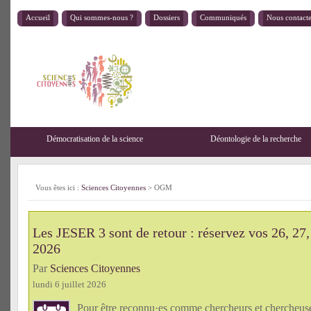
Accueil
Qui sommes-nous ?
Dossiers
Communiqués
Nous contact
Démocratisation de la science
Déontologie de la recherche
Vous êtes ici :
Sciences Citoyennes
>
OGM
Les JESER 3 sont de retour : réservez vos 26, 27,
2026
Par
Sciences Citoyennes
lundi 6 juillet 2026
Pour être reconnu·es comme chercheurs et chercheu