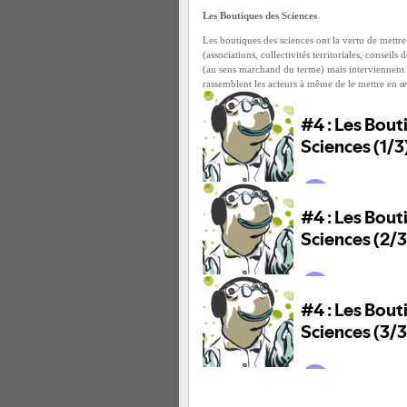
Les Boutiques des Sciences
Les boutiques des sciences ont la vertu de mettr
(associations, collectivités territoriales, conseil
(au sens marchand du terme) mais interviennent s
rassemblent les acteurs à même de le mettre en 