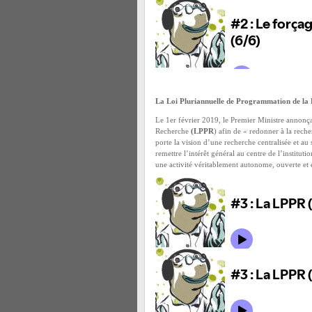
La Loi Pluriannuelle de Programmation de la
Le 1er février 2019, le Premier Ministre annonç
Recherche
(LPPR
) afin de « redonner à la reche
porte la vision d’une recherche centralisée et a
remettre l’intérêt général au centre de l’institut
une activité véritablement autonome, ouverte et