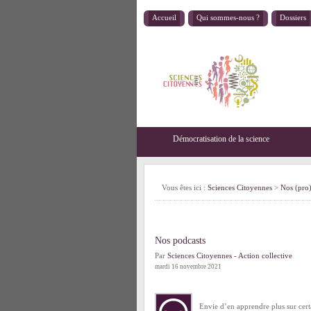
Accueil
Qui sommes-nous ?
Dossiers
Démocratisation de la science
Vous êtes ici :
Sciences Citoyennes
>
Nos (pro)
Nos podcasts
Par
Sciences Citoyennes - Action collective
mardi 16 novembre 2021
Envie d’en apprendre plus sur cert