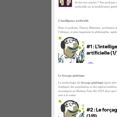
de lire nos articles ? Nos podcasts
artificielle ou la modification géné
L’intelligence artificielle
Dans ce podcast, Thierry Ménissier, professeur de
l’éthique, et plus largement la philosophie, appli
Le forçage génétique
La technologie du
forçage génétique
(gene driv
éradiquer des populations et des espèces entières.
moustiques au Burkina Faso dès 2024 alors que l’é
sont à la traîne.