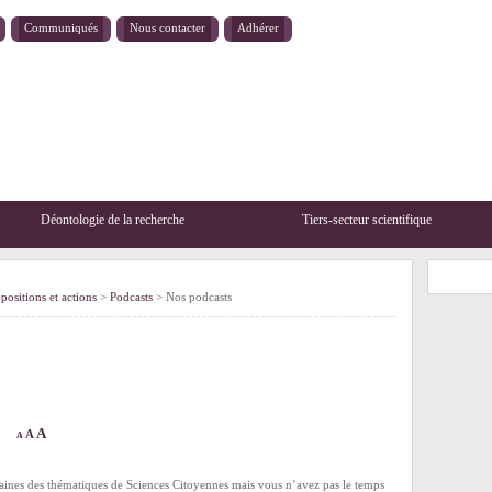
Communiqués
Nous contacter
Adhérer
Déontologie de la recherche
Tiers-secteur scientifique
positions et actions
>
Podcasts
> Nos podcasts
A
A
A
aines des thématiques de Sciences Citoyennes mais vous n’avez pas le temps