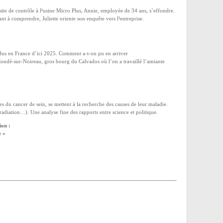
isite de contrôle à l¹usine Micro Plus, Annie, employée de 34 ans, s’effondre.
nt à comprendre, Juliette oriente son enquête vers l¹entreprise.
ndus en France d’ici 2025. Comment a-t-on pu en arriver
Condé-sur-Noireau, gros bourg du Calvados où l’on a travaillé l’amiante
s du cancer de sein, se mettent à la recherche des causes de leur maladie.
adiation…). Une analyse fine des rapports entre science et politique.
ion :
e »