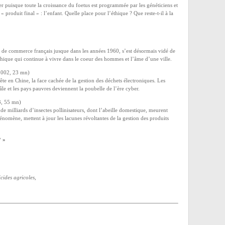
er puisque toute la croissance du foetus est programmée par les généticiens et
« produit final » : l’enfant. Quelle place pour l’éthique ? Que reste-t-il à la
s de commerce français jusque dans les années 1960, s’est désormais vidé de
ique qui continue à vivre dans le coeur des hommes et l’âme d’une ville.
2002, 23 mn)
e en Chine, la face cachée de la gestion des déchets électroniques. Les
le et les pays pauvres deviennent la poubelle de l’ère cyber.
3, 55 mn)
 de milliards d’insectes pollinisateurs, dont l’abeille domestique, meurent
énomène, mettent à jour les lacunes révoltantes de la gestion des produits
? »
icides agricoles
,