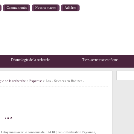
Communiqués
Nous contacter
Adhérer
Déontologie de la recherche
Tiers-secteur scientifique
ie de la recherche
>
Expertise
> Les « Sciences en Bobines »
A
A
A
s Citoyennes
avec le concours de l’
ACRO
, la
Confédération Paysanne
,