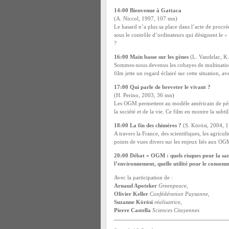
14:00 Bienvenue à Gattaca
(A. Niccol, 1997, 107 mn)
Le hasard n’a plus sa place dans l’acte de procré
sous le contrôle d’ordinateurs qui désignent le « p
?
16:00 Main basse sur les gènes
(L. Vandelac, K.
Sommes-nous devenus les cobayes de multination
film jette un regard éclairé sur cette situation, 
17:00 Qui parle de breveter le vivant ?
(H. Perino, 2003, 36 mn)
Les OGM permettent au modèle américain de pénét
la société et de la vie. Ce film en montre la subt
18:00 La fin des chimères ?
(S. Körösi, 2004, 
A travers la France, des scientifiques, les agricu
points de vues divers sur les enjeux liés aux O
20:00 Débat « OGM : quels risques pour la san
l’environnement, quelle utilité pour le consom
Avec la participation de :
Arnaud Apoteker
Greenpeace
,
Olivier Keller
Confédération Paysanne
,
Suzanne Körösi
réalisatrice
,
Pierre Castella
Sciences Citoyennes