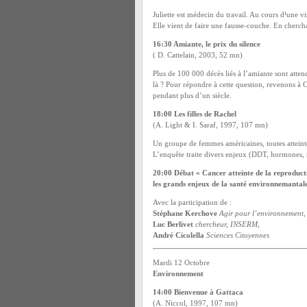
Juliette est médecin du travail. Au cours d¹une v
Elle vient de faire une fausse-couche. En chercha
16:30 Amiante, le prix du silence
( D. Cattelain, 2003, 52 mn)
Plus de 100 000 décès liés à l’amiante sont atte
là ? Pour répondre à cette question, revenons à 
pendant plus d’un siècle.
18:00 Les filles de Rachel
(A. Light & I. Saraf, 1997, 107 mn)
Un groupe de femmes américaines, toutes atteinte
L’enquête traite divers enjeux (DDT, hormones, r
20:00 Débat « Cancer atteinte de la reproduct
les grands enjeux de la santé environnemantal
Avec la participation de :
Stéphane Kerchove
Agir pour l’environnement
,
Luc Berlivet
chercheur, INSERM
,
André Cicolella
Sciences Citoyennes
Mardi 12 Octobre
Environnement
14:00 Bienvenue à Gattaca
(A. Niccol, 1997, 107 mn)