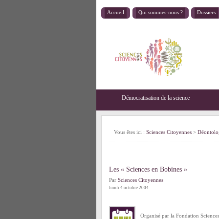
Accueil
Qui sommes-nous ?
Dossiers
Démocratisation de la science
Vous êtes ici :
Sciences Citoyennes
>
Déontolog
Les « Sciences en Bobines »
Par
Sciences Citoyennes
lundi 4 octobre 2004
Organisé par la
Fondation Science