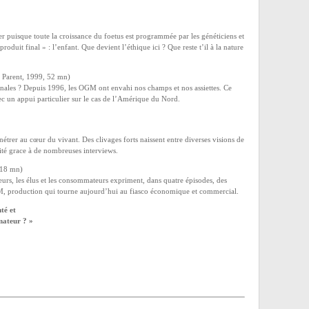
er puisque toute la croissance du foetus est programmée par les généticiens et
roduit final » : l’enfant. Que devient l’éthique ici ? Que reste t’il à la nature
 Parent, 1999, 52 mn)
ales ? Depuis 1996, les OGM ont envahi nos champs et nos assiettes. Ce
avec un appui particulier sur le cas de l’Amérique du Nord.
rer au cœur du vivant. Des clivages forts naissent entre diverses visions de
ilité grace à de nombreuses interviews.
118 mn)
lteurs, les élus et les consommateurs expriment, dans quatre épisodes, des
GM, production qui tourne aujourd’hui au fiasco économique et commercial.
té et
mateur ? »