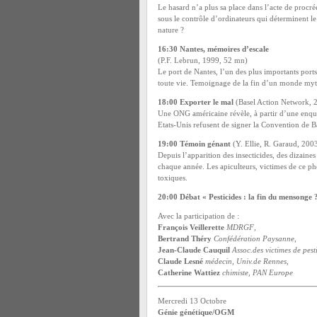
Le hasard n’a plus sa place dans l’acte de procré
sous le contrôle d’ordinateurs qui déterminent le 
nature ?
16:30 Nantes, mémoires d’escale
(P.F. Lebrun, 1999, 52 mn)
Le port de Nantes, l’un des plus importants port
toute vie. Temoignage de la fin d’un monde myth
18:00 Exporter le mal
(Basel Action Network, 
Une ONG américaine révèle, à partir d’une enquêt
Etats-Unis refusent de signer la Convention de Bâ
19:00 Témoin génant
(Y. Ellie, R. Garaud, 200
Depuis l’apparition des insecticides, des dizaines
chaque année. Les apiculteurs, victimes de ce ph
toxiques.
20:00 Débat « Pesticides : la fin du mensonge 
Avec la participation de :
François Veillerette
MDRGF
,
Bertrand Théry
Confédération Paysanne
,
Jean-Claude Cauquil
Assoc.des victimes de pest
Claude Lesné
médecin, Univ.de Rennes
,
Catherine Wattiez
chimiste, PAN Europe
Mercredi 13 Octobre
Génie génétique/OGM