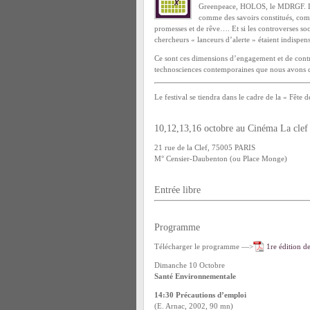
Greenpeace
,
HOLOS
, le
MDRGF. La
comme des savoirs constitués, comm
promesses et de rêve….
Et si les controverses so
chercheurs « lanceurs d’alerte » étaient indispe
Ce sont ces dimensions d’engagement et de contro
technosciences contemporaines que nous avons cho
Le festival se tiendra dans le cadre de la « Fête d
10,12,13,16 octobre au Cinéma La clef
21 rue de la Clef, 75005 PARIS
M° Censier-Daubenton (ou Place Monge)
Entrée libre
Programme
Télécharger le programme —>
1re édition d
Dimanche 10 Octobre
Santé Environnementale
14:30 Précautions d’emploi
(E. Arnac, 2002, 90 mn)