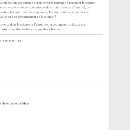
 médiation scientifique a trop souvent tendance à présenter la science
e une science toute faite, inaccessible mais porteuse d’autorité, de
ciétales, les mobilisations citoyennes, les implications citoyennes de
nsables au bon cheminement de la science ?
verse dans la science et l’expertise, et ces enjeux sociétaux des
isi de rendre visible au cours de ce festival.
e la science » au
es Sciences en Bobines