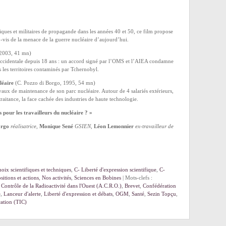
atiques et militaires de propagande dans les années 40 et 50, ce film propose
 -vis de la menace de la guerre nucléaire d’aujourd’hui.
 2003, 41 mn)
 occidentale depuis 18 ans : un accord signé par l’OMS et l’AIEA condamne
les territoires contaminés par Tchernobyl.
léaire
(C. Pozzo di Borgo, 1995, 54 mn)
aux de maintenance de son parc nucléaire. Autour de 4 salariés extérieurs,
raitance, la face cachée des industries de haute technologie.
 pour les travailleurs du nucléaire ? »
orgo
réalisatrice
,
Monique Sené
GSIEN
,
Léon Lemonnier
ex-travailleur de
oix scientifiques et techniques
,
C- Liberté d'expression scientifique
,
C-
itions et actions
,
Nos activités
,
Sciences en Bobines
| Mots-clefs :
 Contrôle de la Radioactivité dans l'Ouest (A.C.R.O.)
,
Brevet
,
Confédération
e
,
Lanceur d'alerte
,
Liberté d'expression et débats
,
OGM
,
Santé
,
Sezin Topçu
,
cation (TIC)