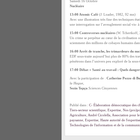
Samedi 16 Octobre
Nucléaire
13:00 Atomic Café
(J. Loader, 1982, 92 mn)
Avec une illustration très fine des techniques ét
une interrogation sur l’aveuglement social vis- à
15:00 Controverses nucléaires
(W. Tchertkoff,
Un crime se perpétue au cœur de la civilisation
sciemment des millions de cobayes humains dans 
16:00 Arrêt de tranche, les trimardeurs du nuc
EDF sous-traite aujourd’hui plus de 80% des trav
pénétrons dans l’univers peu exploré de la sous-t
17:00 Débat « Santé au travail : Quels dangers
Avec la participation de :
Catherine Pozzo di B
la Hague
,
Sezin Topçu
Sciences Citoyennes
Publié dans :
C- Élaboration démocratique des ch
Tiers-secteur scientifique
,
Expertise
,
Nos (pro)pos
Agriculture
,
André Cicolella
,
Association pour le
paysanne
,
Expertise
,
Haute autorité de l'expertis
Technologies de l'information et de la communi