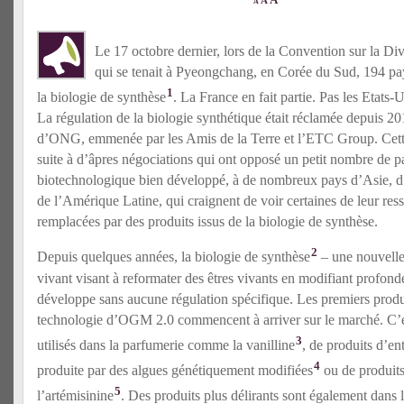
A
A
Le 17 octobre dernier, lors de la Convention sur la D
qui se tenait à Pyeongchang, en Corée du Sud, 194 pay
1
la biologie de synthèse
. La France en fait partie. Pas les Etats-U
La régulation de la biologie synthétique était réclamée depuis 20
d’ONG, emmenée par les Amis de la Terre et l’ETC Group. Cette
suite à d’âpres négociations qui ont opposé un petit nombre de p
biotechnologique bien développé, à de nombreux pays d’Asie, d’
de l’Amérique Latine, qui craignent de voir certaines de leur res
remplacées par des produits issus de la biologie de synthèse.
2
Depuis quelques années, la biologie de synthèse
– une nouvelle
vivant visant à reformater des êtres vivants en modifiant profo
développe sans aucune régulation spécifique. Les premiers produit
technologie d’OGM 2.0 commencent à arriver sur le marché. C’es
3
utilisés dans la parfumerie comme la vanilline
, de produits d’en
4
produite par des algues génétiquement modifiées
ou de produit
5
l’artémisinine
. Des produits plus délirants sont également dans le