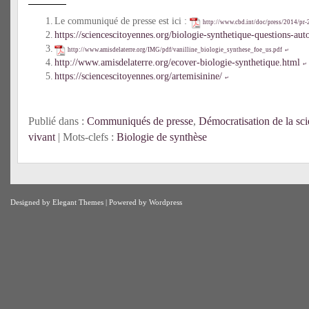
Le communiqué de presse est ici :
http://www.cbd.int/doc/press/2014/pr-
https://sciencescitoyennes.org/biologie-synthetique-questions-au
http://www.amisdelaterre.org/IMG/pdf/vanilline_biologie_synthese_foe_us.pdf
↵
http://www.amisdelaterre.org/ecover-biologie-synthetique.html
↵
https://sciencescitoyennes.org/artemisinine/
↵
Publié dans :
Communiqués de presse
,
Démocratisation de la sc
vivant
| Mots-clefs :
Biologie de synthèse
Designed by
Elegant Themes
| Powered by
Wordpress