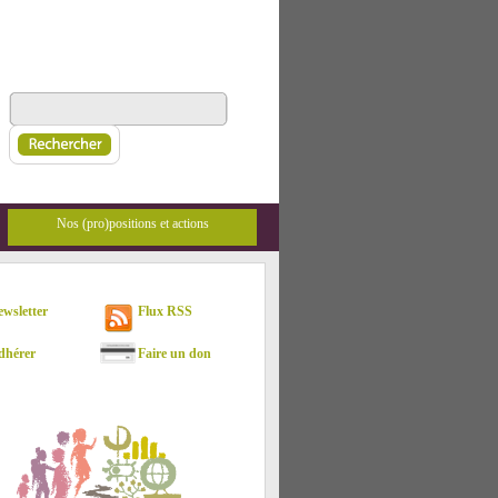
Nos (pro)positions et actions
sletter
Flux RSS
hérer
Faire un don