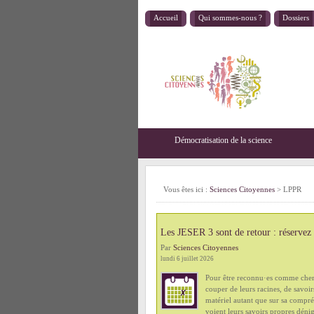
Accueil
Qui sommes-nous ?
Dossiers
Démocratisation de la science
Vous êtes ici :
Sciences Citoyennes
>
LPPR
Les JESER 3 sont de retour : réservez
Par
Sciences Citoyennes
lundi 6 juillet 2026
Pour être reconnu·es comme cherc
couper de leurs racines, de savoir
matériel autant que sur sa compré
voient leurs savoirs propres déni