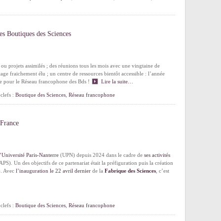
es Boutiques des Sciences
ou projets assimilés ; des réunions tous les mois avec une vingtaine de
age fraichement élu ; un centre de ressources bientôt accessible : l’année
he pour le Réseau francophone des Bds !
Lire la suite…
clefs :
Boutique des Sciences
,
Réseau francophone
 France
l’Université Paris-Nanterre
(UPN) depuis 2024 dans le cadre de
ses activités
PS). Un des objectifs de ce partenariat était la préfiguration puis la création
. Avec
l’inauguration le 22 avril dernier
de la
Fabrique des Sciences
, c’est
clefs :
Boutique des Sciences
,
Réseau francophone