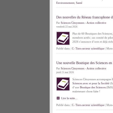
Environnement
,
Santé
Des nouvelles du Réseau francophone d
Par
Sciences Citoyennes - Action collective
vendredi 22 mai 2026
Plus de 60 Boutiques des Sciences, 
membres actifs ; un comité de pilot
2026 s’annonce d’ores et déjà ric
Publié dans :
C- Tiers-secteur scientifique
| Mots-
Une nouvelle Boutique des Sciences en
Par
Sciences Citoyennes - Action collective
jeudi 21 mai 2026
Sciences Citoyennes accompagne
Sciences avec et pour la Société
(SA
d’une
Boutique des Sciences
(BdS)
maintenant chose faite !
Lire la suite…
Publié dans :
C- Tiers-secteur scientifique
| Mots-