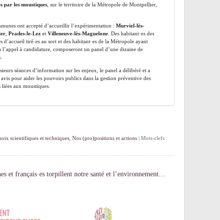
s par les moustiques
, sur le territoire de la Métropole de Montpellier,
munes ont accepté d’accueillir l’expérimentation :
Murviel-lès-
ier
,
Prades-le-Lez
et
Villeneuve-lès-Maguelone
. Des habitant·es des
d’accueil tiré·es au sort et des habitant·es de la Métropole ayant
 l’appel à candidature, composeront un panel d’une dizaine de
.
ieurs séances d’information sur les enjeux, le panel a délibéré et a
avis pour aider les pouvoirs publics dans la gestion préventive des
 liées aux moustiques.
oix scientifiques et techniques
,
Nos (pro)positions et actions
| Mots-clefs :
s et français·es torpillent notre santé et l’environnement…