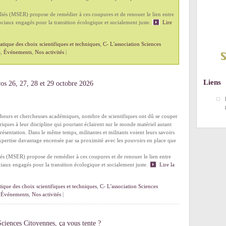
és (MSER) propose de remédier à ces coupures et de renouer le lien entre
ciaux engagés pour la transition écologique et socialement juste.
Lire
tique des choix scientifiques et techniques
,
C- L'association Sciences
e
,
Événements
,
Nos activités
|
Liens
vos 26, 27, 28 et 29 octobre 2026
eurs et chercheuses académiques, nombre de scientifiques ont dû se couper
ériques à leur discipline qui pourtant éclairent sur le monde matériel autant
ésentation. Dans le même temps, militantes et militants voient leurs savoirs
xpertise davantage encensée par sa proximité avec les pouvoirs en place que
s (MSER) propose de remédier à ces coupures et de renouer le lien entre
iaux engagés pour la transition écologique et socialement juste.
Lire la
ique des choix scientifiques et techniques
,
C- L'association Sciences
,
Événements
,
Nos activités
|
Sciences Citoyennes, ça vous tente ?