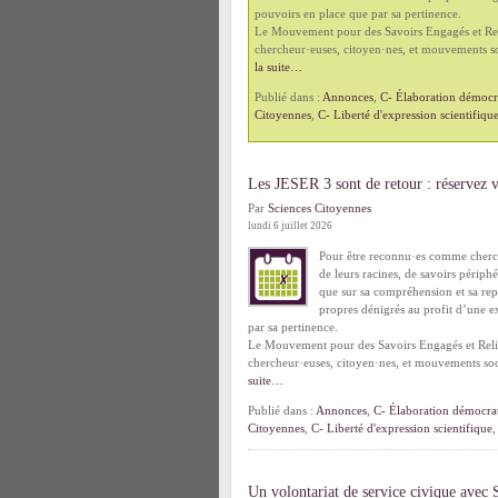
pouvoirs en place que par sa pertinence.
Le Mouvement pour des Savoirs Engagés et Reli
chercheur·euses, citoyen·nes, et mouvements so
la suite…
Publié dans :
Annonces
,
C- Élaboration démocra
Citoyennes
,
C- Liberté d'expression scientifiqu
Les JESER 3 sont de retour : réservez 
Par
Sciences Citoyennes
lundi 6 juillet 2026
Pour être reconnu·es comme cherch
de leurs racines, de savoirs périph
que sur sa compréhension et sa repr
propres dénigrés au profit d’une e
par sa pertinence.
Le Mouvement pour des Savoirs Engagés et Relié
chercheur·euses, citoyen·nes, et mouvements soc
suite…
Publié dans :
Annonces
,
C- Élaboration démocrat
Citoyennes
,
C- Liberté d'expression scientifique
Un volontariat de service civique avec 