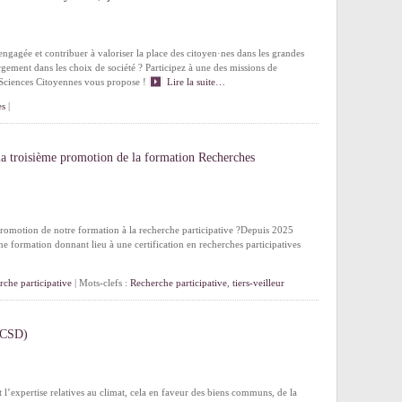
gagée et contribuer à valoriser la place des citoyen·nes dans les grandes
argement dans les choix de société ? Participez à une des missions de
e Sciences Citoyennes vous propose !
Lire la suite…
es
|
 la troisième promotion de la formation Recherches
promotion de notre formation à la recherche participative ?Depuis 2025
e formation donnant lieu à une certification en recherches participatives
rche participative
| Mots-clefs :
Recherche participative
,
tiers-veilleur
 (CSD)
et l’expertise relatives au climat, cela en faveur des biens communs, de la