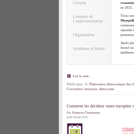
Citoyen
transmise
en 2025.
Trois com
Contexte de
Montpell
l’expérimentation
communes 
répondu à
Organisation
personnes
Après plus
donné un 
Synthèses et bilans
épidémies
Lire la suite…
Publié dans :
C- Élaboration démocratique des ch
Convention citoyenne
,
démocratie
Comment les décideur·euses européen·ne
Par
Sciences Citoyennes
jeudi 28 mai 2026