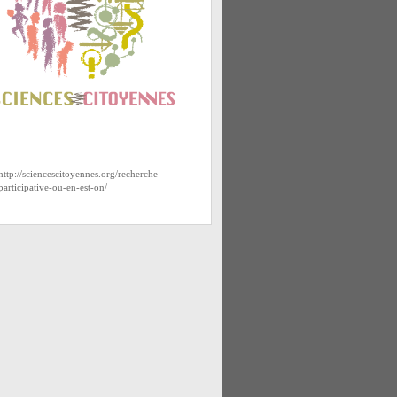
http://sciencescitoyennes.org/recherche-
participative-ou-en-est-on/