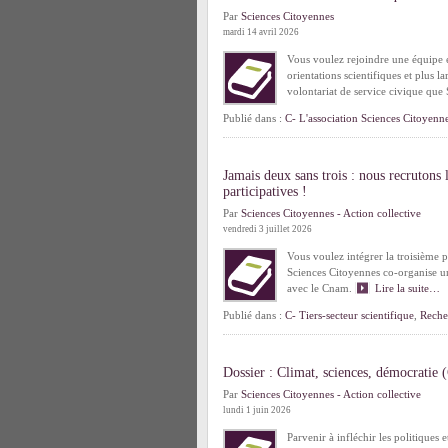
Par
Sciences Citoyennes
mardi 14 avril 2026
Vous voulez rejoindre une équipe en
orientations scientifiques et plus l
volontariat de service civique qu
Publié dans :
C- L'association Sciences Citoyenn
Jamais deux sans trois : nous recrutons
participatives !
Par
Sciences Citoyennes - Action collective
vendredi 3 juillet 2026
Vous voulez intégrer la troisième 
Sciences Citoyennes co-organise un
avec le Cnam.
Lire la suite…
Publié dans :
C- Tiers-secteur scientifique
,
Reche
Dossier : Climat, sciences, démocratie
Par
Sciences Citoyennes - Action collective
lundi 1 juin 2026
Parvenir à infléchir les politiques 