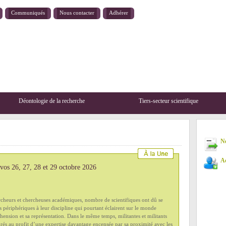
Communiqués
Nous contacter
Adhérer
Déontologie de la recherche
Tiers-secteur scientifique
New
Ad
 vos 26, 27, 28 et 29 octobre 2026
heurs et chercheuses académiques, nombre de scientifiques ont dû se
s périphériques à leur discipline qui pourtant éclairent sur le monde
hension et sa représentation. Dans le même temps, militantes et militants
grés au profit d’une expertise davantage encensée par sa proximité avec les