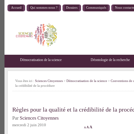
Accueil
Qui sommes-nous ?
Dossiers
Communiqués
Nous contact
Démocratisation de la science
Déontologie de la recherche
Vous êtes ici :
Sciences Citoyennes
>
Démocratisation de la science
>
Conventions de 
la crédibilité de la procédure
Règles pour la qualité et la crédibilité de la procé
Par
Sciences Citoyennes
mercredi 2 juin 2010
A
A
A