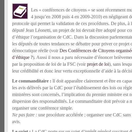
Les « conférences de citoyens » se sont récemment mu
4 jusqu’en 2008 puis 4 en 2009-2010) en négligeant de
protocole qui permet la validation de ces procédures. De plus, à l
député Jean Léonetti, un projet de loi devrait être adopté pour c
d’éthique l’organisation de CdC.
Dans la discussion parlementair
les députés de toutes tendances se débattre pour priver ce projet 
démocratique réelle (voir
Des Conférences de Citoyens organisée
d’éthique ?
). Aussi il nous a paru nécessaire d’énoncer brièvemen
par la proposition de loi de la FSC (voir
projet de loi
), sans lesq
leur crédibilité et donc leur vertu exceptionnelle d’aide à la décis
Le commanditaire :
Il doit apparaître clairement et être en cap
les avis délivrés par la CdC pour l’établissement des lois ou règl
ministères sont concernés, l’implication du premier ministre est n
dispersion des responsabilités. Le commanditaire doit prévoir a
organiser une conférence simple.
Ne pas faire :
une procédure accélérée ; organiser une CdC sans p
avis.
Le sujet :
La CdC porte sur un sujet d’intérêt général suscitant de