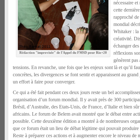
nécessaire et
cette dernièr
rapproché de 
mondial décri
Whitaker : la
créativité. D
échanger des 
réflexions son
Rédaction "improvisée" de l'Appel du FMSD pour Rio+20
génèrent pas
tensions. En revanche, une fois que les enjeux sont là et qu’il fau
concrètes, les divergences se font sentir et apparaissent au grand j
un effort à faire pour converger.
Ce qui a été fait pendant ces deux jours reste un bel accomplis
organisation d’un forum mondial. Il y avait près de 300 participa
Brésil, d’Australie, des Etats-Unis, de France, d’Italie et bien s
africains. Le forum de Belem avait montré que le débat entre activi
possible. Cette deuxième édition a montré à de nombreuses orga
que ce forum était un lieu de débat légitime qui pouvait produire
Reste à préparer ces actions et à augmenter encore le niveau de 