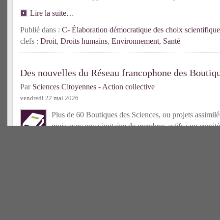
Lire la suite…
Publié dans :
C- Élaboration démocratique des choix scientifique
clefs :
Droit
,
Droits humains
,
Environnement
,
Santé
Des nouvelles du Réseau francophone des Boutiqu
Par
Sciences Citoyennes - Action collective
vendredi 22 mai 2026
Plus de 60 Boutiques des Sciences, ou projets assimilés
mois avec une vingtaine de membres actifs ; un comité
élu ; un centre de ressources bientôt accessible : l’an
déjà riche pour le Réseau francophone des Bds !
Lire la suit
Publié dans :
C- Tiers-secteur scientifique
| Mots-clefs :
Boutique
francophone
Une nouvelle Boutique des Sciences en France