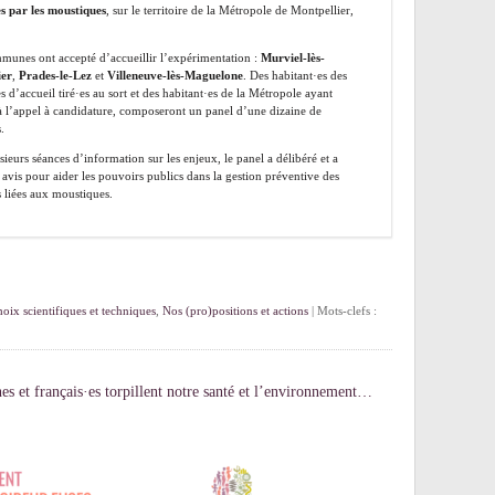
s par les moustiques
, sur le territoire de la Métropole de Montpellier,
munes ont accepté d’accueillir l’expérimentation :
Murviel-lès-
ier
,
Prades-le-Lez
et
Villeneuve-lès-Maguelone
. Des habitant·es des
d’accueil tiré·es au sort et des habitant·es de la Métropole ayant
 l’appel à candidature, composeront un panel d’une dizaine de
.
ieurs séances d’information sur les enjeux, le panel a délibéré et a
avis pour aider les pouvoirs publics dans la gestion préventive des
 liées aux moustiques.
oix scientifiques et techniques
,
Nos (pro)positions et actions
| Mots-clefs :
s et français·es torpillent notre santé et l’environnement…