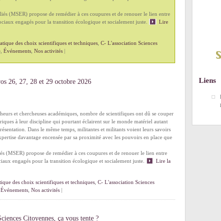
és (MSER) propose de remédier à ces coupures et de renouer le lien entre
ciaux engagés pour la transition écologique et socialement juste.
Lire
tique des choix scientifiques et techniques
,
C- L'association Sciences
e
,
Événements
,
Nos activités
|
Liens
vos 26, 27, 28 et 29 octobre 2026
eurs et chercheuses académiques, nombre de scientifiques ont dû se couper
ériques à leur discipline qui pourtant éclairent sur le monde matériel autant
ésentation. Dans le même temps, militantes et militants voient leurs savoirs
xpertise davantage encensée par sa proximité avec les pouvoirs en place que
s (MSER) propose de remédier à ces coupures et de renouer le lien entre
iaux engagés pour la transition écologique et socialement juste.
Lire la
ique des choix scientifiques et techniques
,
C- L'association Sciences
,
Événements
,
Nos activités
|
Sciences Citoyennes, ça vous tente ?