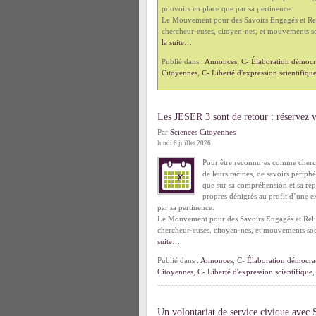
pouvoirs en place que par sa pertinence.
Le Mouvement pour des Savoirs Engagés et Reli
chercheur·euses, citoyen·nes, et mouvements so
la suite…
Publié dans :
Annonces
,
C- Élaboration démocra
Citoyennes
,
C- Liberté d'expression scientifiqu
Les JESER 3 sont de retour : réservez 
Par
Sciences Citoyennes
lundi 6 juillet 2026
Pour être reconnu·es comme cherch
de leurs racines, de savoirs périph
que sur sa compréhension et sa repr
propres dénigrés au profit d’une e
par sa pertinence.
Le Mouvement pour des Savoirs Engagés et Relié
chercheur·euses, citoyen·nes, et mouvements soc
suite…
Publié dans :
Annonces
,
C- Élaboration démocrat
Citoyennes
,
C- Liberté d'expression scientifique
Un volontariat de service civique avec 