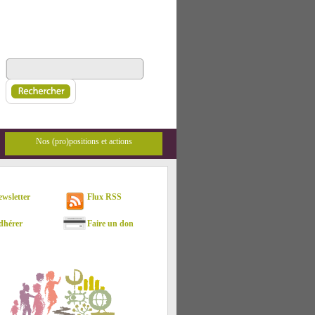
Nos (pro)positions et actions
sletter
Flux RSS
hérer
Faire un don