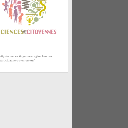
http://sciencescitoyennes.org/recherche-
participative-ou-en-est-on/