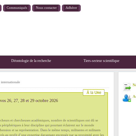
Communiqués
Nous contacter
Adhérer
Déontologie de la recherche
Tiers-secteur scientifique
 internationale
New
Ad
 vos 26, 27, 28 et 29 octobre 2026
heurs et chercheuses académiques, nombre de scientifiques ont dû se
s périphériques à leur discipline qui pourtant éclairent sur le monde
hension et sa représentation. Dans le même temps, militantes et militants
grés au profit d’une expertise davantage encensée par sa proximité avec les