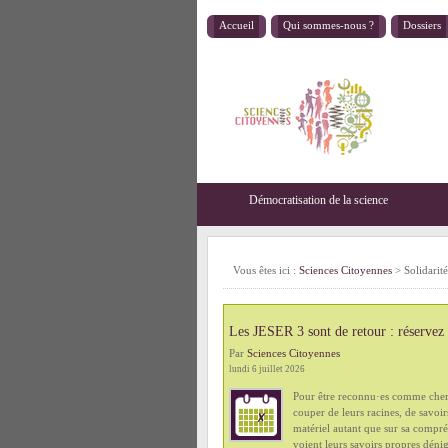
Accueil
Qui sommes-nous ?
Dossiers
Démocratisation de la science
Vous êtes ici :
Sciences Citoyennes
>
Solidarité
Les JESER 3 sont de retour : réservez
Par
Sciences Citoyennes
lundi 6 juillet 2026
Pour être reconnu·es comme cherc
couper de leurs racines, de savoir
matériel autant que sur sa compré
voient leurs savoirs propres déni