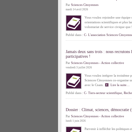
Par
Sciences Citoyennes
mardi 14 avril 2026
Vous voulez rejoindre une équipe en
orientations scientifiques et plus l
volontariat de service civique qu
Publié dans :
C- L'association Sciences Citoyenn
Jamais deux sans trois : nous recrutons
participatives !
Par
Sciences Citoyennes - Action collective
vendredi 3 juillet 2026
Vous voulez intégrer la troisième 
Sciences Citoyennes co-organise un
avec le Cnam.
Lire la suite…
Publié dans :
C- Tiers-secteur scientifique
,
Reche
Dossier : Climat, sciences, démocratie
Par
Sciences Citoyennes - Action collective
lundi 1 juin 2026
Parvenir à infléchir les politiques 