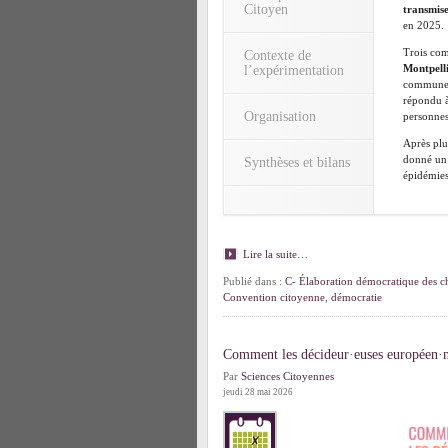
Citoyen
transmise
en 2025.
Trois com
Contexte de
Montpell
l’expérimentation
communes 
répondu à
Organisation
personnes
Après plus
donné un 
Synthèses et bilans
épidémies
Lire la suite…
Publié dans :
C- Élaboration démocratique des ch
Convention citoyenne
,
démocratie
Comment les décideur·euses européen·ne
Par
Sciences Citoyennes
jeudi 28 mai 2026