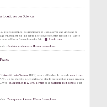
es Boutiques des Sciences
ou projets assimilés ; des réunions tous les mois avec une vingtaine de
age fraichement élu ; un centre de ressources bientôt accessible : l’année
he pour le Réseau francophone des Bds !
Lire la suite…
clefs :
Boutique des Sciences
,
Réseau francophone
 France
l’Université Paris-Nanterre
(UPN) depuis 2024 dans le cadre de
ses activités
PS). Un des objectifs de ce partenariat était la préfiguration puis la création
. Avec
l’inauguration le 22 avril dernier
de la
Fabrique des Sciences
, c’est
clefs :
Boutique des Sciences
,
Réseau francophone