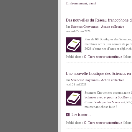
Environnement
,
Santé
Des nouvelles du Réseau francophone d
Par
Sciences Citoyennes - Action collective
vendredi 22 mai 2026
Plus de 60 Boutiques des Sciences, 
membres actifs ; un comité de pilot
2026 s’annonce d’ores et déjà ric
Publié dans :
C- Tiers-secteur scientifique
| Mots-
Une nouvelle Boutique des Sciences en
Par
Sciences Citoyennes - Action collective
jeudi 21 mai 2026
Sciences Citoyennes accompagne
Sciences avec et pour la Société
(SA
d’une
Boutique des Sciences
(BdS)
maintenant chose faite !
Lire la suite…
Publié dans :
C- Tiers-secteur scientifique
| Mots-