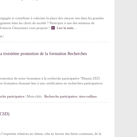
gagée et contribuer à valoriser la place des citoyen·nes dans les grandes
argement dans les choix de société ? Participez à une des missions de
e Sciences Citoyennes vous propose !
Lire la suite…
es
|
 la troisième promotion de la formation Recherches
promotion de notre formation à la recherche participative ?Depuis 2025
e formation donnant lieu à une certification en recherches participatives
rche participative
| Mots-clefs :
Recherche participative
,
tiers-veilleur
 (CSD)
et l’expertise relatives au climat, cela en faveur des biens communs, de la