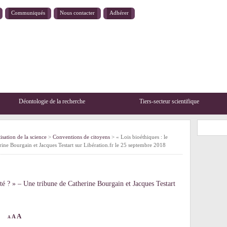
Communiqués
Nous contacter
Adhérer
Déontologie de la recherche
Tiers-secteur scientifique
sation de la science
>
Conventions de citoyens
> « Lois bioéthiques : le
ine Bourgain et Jacques Testart sur Libération.fr le 25 septembre 2018
uté ? » – Une tribune de Catherine Bourgain et Jacques Testart
A
A
A