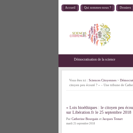
Accueil
Qui sommes-nous ?
Dossiers
Démocratisation de la science
Vous êtes ici :
Sciences Citoyennes
>
Démocrati
citoyen peu écouté ? » – Une tribune de Cather
« Lois bioéthiques : le citoyen peu éco
sur Libération.fr le 25 septembre 2018
Par
Catherine Bourgain
et
Jacques Testart
mardi 25 septembre 2018