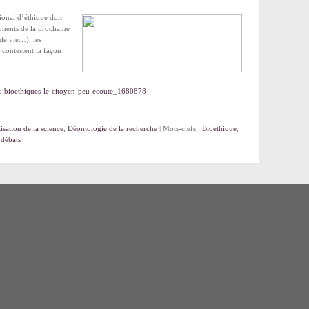
ional d’éthique doit
éments de la prochaine
 de vie…), les
 contestent la façon
ois-bioethiques-le-citoyen-peu-ecoute_1680878
sation de la science
,
Déontologie de la recherche
| Mots-clefs :
Bioéthique
,
 débats