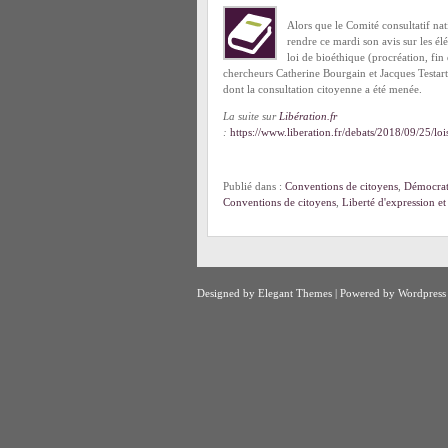
Alors que le Comité consultatif nat
rendre ce mardi son avis sur les él
loi de bioéthique (procréation, fin
chercheurs Catherine Bourgain et Jacques Testart
dont la consultation citoyenne a été menée.
La suite sur
Libération.fr
:
https://www.liberation.fr/debats/2018/09/25/l
Publié dans :
Conventions de citoyens
,
Démocrati
Conventions de citoyens
,
Liberté d'expression et
Designed by
Elegant Themes
| Powered by
Wordpress