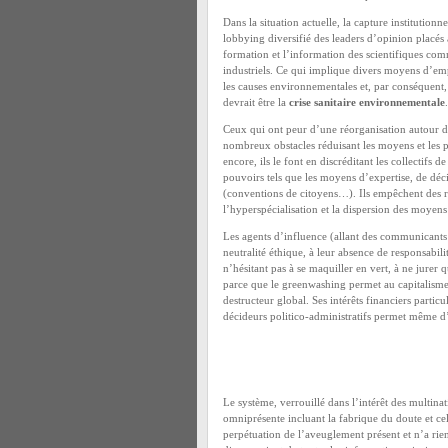
Dans la situation actuelle, la capture institutionne
lobbying diversifié des leaders d’opinion placés 
formation et l’information des scientifiques comm
industriels. Ce qui implique divers moyens d’emp
les causes environnementales et, par conséquent
devrait être la
crise sanitaire environnementale
.
Ceux qui ont peur d’une réorganisation autour de
nombreux obstacles réduisant les moyens et les 
encore, ils le font en discréditant les collectifs 
pouvoirs tels que les moyens d’expertise, de déci
(conventions de citoyens…). Ils empêchent des ré
l’hyperspécialisation et la dispersion des moyen
Les agents d’influence (allant des communicants e
neutralité éthique, à leur absence de responsabi
n’hésitant pas à se maquiller en vert, à ne jurer
parce que le greenwashing permet au capitalisme
destructeur global. Ses intérêts financiers parti
décideurs politico-administratifs permet même d’é
Le système, verrouillé dans l’intérêt des multina
omniprésente incluant la fabrique du doute et c
perpétuation de l’aveuglement présent et n’a rien