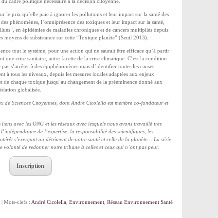
 du cadre politique nécessaire à la décision citoyenne.
 le prix qu’elle paie à ignorer les pollutions et leur impact sur la santé des
té des phénomènes, l’omniprésence des toxiques et leur impact sur la santé,
ollués”, en épidémies de maladies chroniques et de cancers multipliés depuis
 des moyens de subsistance sur cette “Toxique planète” (Seuil 2013).
gence tout le système, pour une action qui ne saurait être efficace qu’à partir
 que crise sanitaire, autre facette de la crise climatique. C’est la condition
 pas s’arrêter à des épiphénomènes mais d’identifier toutes les causes
ment à tous les niveaux, depuis les mesures locales adaptées aux enjeux
 et de chaque toxique jusqu’au changement de la prééminence donné aux
édation globalisée.
ux de Sciences Citoyennes, dont André Cicolella est membre co-fondateur et
 liens avec les ONG et les réseaux avec lesquels nous avons travaillé très
’indépendance de l’expertise, la responsabilité des scientifiques, les
intérêt s’exerçant au détriment de notre santé et celle de la planète… La série
e volonté de redonner notre tribune à celles et ceux qui n’ont pas peur.
Inscription
| Mots-clefs :
André Cicolella
,
Environnement
,
Réseau Environnement Santé