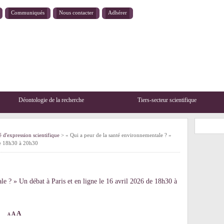
Communiqués
Nous contacter
Adhérer
Déontologie de la recherche
Tiers-secteur scientifique
é d'expression scientifique
> « Qui a peur de la santé environnementale ? »
 de 18h30 à 20h30
le ? » Un débat à Paris et en ligne le 16 avril 2026 de 18h30 à
A
A
A