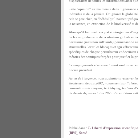
disposeraient de toutes les informations ainsi que
Cette “opinion” est maintenue dans l’ignorance sur
individus et de la planète. Or ignorer la globali
cela se paie cher, en “bébés [qui] naissent pré-p
la naissance, en extinction de la biodiversité et
Alors qu’il faut mettre à plat et réorganiser d’ur
de la compréhension de la situation globale en tant
nécessaire (mais non suffisante) permettant de ne
structurelles, lever les blocages et agir efficace
spécifiques de chaque perturbateur endocrinien
théories économiques forgées pour justifier la pr
Ces engagements et axes de travail sont aussi ce
ancien président.
Au vu de l’urgence, nous souhaitons resserrer les
étroitement depuis 2002, notamment sur l’alerte, l
conventions de citoyens, le lobbying, les liens d’
de débats depuis octobre 2025 s’inscrit dans cett
Publié dans :
C- Liberté d'expression scientifique
(RES)
,
Santé