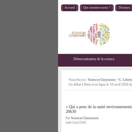
Accueil
Qui sommes-nous ?
Dossiers
Démocratisation de la science
Vous êtes ici :
Sciences Citoyennes
>
C- Libert
Un débat à Paris et en ligne le 16 avril 2026
« Qui a peur de la santé environnementa
20h30
Par
Sciences Citoyennes
jeudi 2 avril 2026