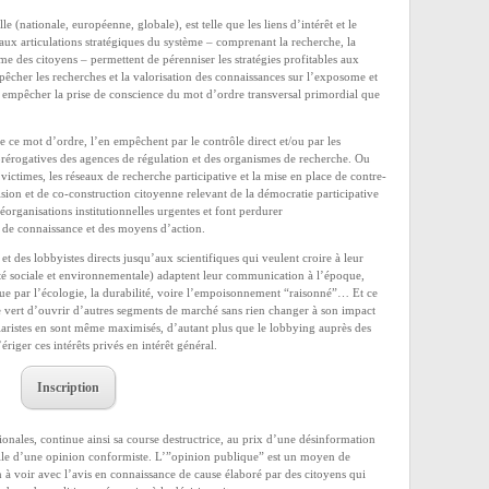
lle (nationale, européenne, globale), est telle que les liens d’intérêt et le
aux articulations stratégiques du système – comprenant la recherche, la
e des citoyens – permettent de pérenniser les stratégies profitables aux
êcher les recherches et la valorisation des connaissances sur l’exposome et
, empêcher la prise de conscience du mot d’ordre transversal primordial que
 ce mot d’ordre, l’en empêchent par le contrôle direct et/ou par les
prérogatives des agences de régulation et des organismes de recherche. Ou
de victimes, les réseaux de recherche participative et la mise en place de contre-
sion et de co-construction citoyenne relevant de la démocratie participative
organisations institutionnelles urgentes et font perdurer
s de connaissance et des moyens d’action.
t des lobbyistes directs jusqu’aux scientifiques qui veulent croire à leur
lité sociale et environnementale) adaptent leur communication à l’époque,
 que par l’écologie, la durabilité, voire l’empoisonnement “raisonné”… Et ce
 vert d’ouvrir d’autres segments de marché sans rien changer à son impact
cularistes en sont même maximisés, d’autant plus que le lobbying auprès des
riger ces intérêts privés en intérêt général.
Inscription
tionales, continue ainsi sa course destructrice, au prix d’une désinformation
elle d’une opinion conformiste. L’”opinion publique” est un moyen de
 à voir avec l’avis en connaissance de cause élaboré par des citoyens qui