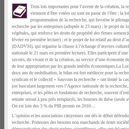
Trois lois importantes pour l’avenir de la création, la r
viennent d’être votées ou sont en passe de l’être ; la loi
programmation de la recherche, qui favorise le pilotage
recherche par les entreprises (adoptée le 23 mars) ; le projet de lo
végétales, qui renforce les droits de propriété des firmes semenci
février en première lecture) ; et le projet de loi relatif au droit d’
(DADVSI), qui organise la chasse à l’échange d’œuvres culturel
nationale le 21 mars en première lecture). Elles participent d’un
savoirs, du vivant et de la création, au service d’une économie de
de leur appropriation par les grands intérêts économiques.
La Loi 
deux ans de mobilisation, le bilan est fort médiocre pour la rech
syndicats et le collectif « Sauvons la recherche » ont limité la ca
(en basculant largement vers l’Agence nationale de la recherche,
entreprises, et les pôles et fondations de recherche, souvent d’entr
retraite seront à peu près remplacés, les bourses de thèse (seule 
On est loin des 3 % du PIB promis en 2010…
L’opinion et les associations citoyennes ont dès le début défendu
recherche. Porteuses des besoins non marchands de notre société
démocratisation des choix techno-scientifiques, elles ont été mises