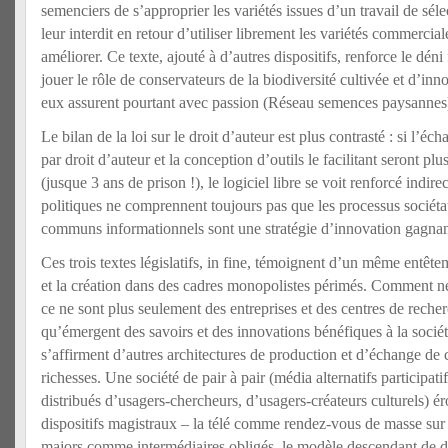
semenciers de s’approprier les variétés issues d’un travail de sél
leur interdit en retour d’utiliser librement les variétés commercia
améliorer. Ce texte, ajouté à d’autres dispositifs, renforce le déni
jouer le rôle de conservateurs de la biodiversité cultivée et d’inn
eux assurent pourtant avec passion (Réseau semences paysannes
Le bilan de la loi sur le droit d’auteur est plus contrasté : si l’éc
par droit d’auteur et la conception d’outils le facilitant seront pl
(jusque 3 ans de prison !), le logiciel libre se voit renforcé indir
politiques ne comprennent toujours pas que les processus sociéta
communs informationnels sont une stratégie d’innovation gagnan
Ces trois textes législatifs, in fine, témoignent d’un même entête
et la création dans des cadres monopolistes périmés. Comment n
ce ne sont plus seulement des entreprises et des centres de reche
qu’émergent des savoirs et des innovations bénéfiques à la socié
s’affirment d’autres architectures de production et d’échange de
richesses. Une société de pair à pair (média alternatifs participati
distribués d’usagers-chercheurs, d’usagers-créateurs culturels) ér
dispositifs magistraux – la télé comme rendez-vous de masse s
majors comme intermédiaires obligés, le modèle descendant de di