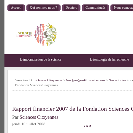
Accueil
Qui sommes-nous ?
Dossiers
Communiqués
Nous contact
Démocratisation de la science
Déontologie de la recherche
Vous êtes ici :
Sciences Citoyennes
>
Nos (pro)positions et actions
>
Nos activités
> Ra
Fondation Sciences Citoyennes
Rapport financier 2007 de la Fondation Sciences 
Par
Sciences Citoyennes
jeudi 10 juillet 2008
A
A
A