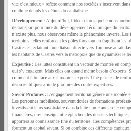
vite c’est mieux » reflète comment nos sociétés s’inscrivent dans
continue depuis les débuts du capitalisme.
Développement
: Aujourd’hui, l’idée selon laquelle nous aurion
de transport pour faire du développement économique du territoir
n’existe plus, nous observons même le phénomène inverse. Les inf
territoires : elles renforcent les pôles forts tout en fragilisant les
Castres est éclairant : une liaison directe vers Toulouse aurait dav
les habitants de Castres vers la métropole que de dynamiser le terr
Expertise :
Les luttes constituent un vecteur de montée en comp
qui s’y engagent. Mais elles ont quand même besoin d’experts. S
comment faire face aux faux-amis experts. Une piste est le renfo
des scientifiques afin de produire des contre-expertises.
Savoir Profanes
: L’engagement territorial génère une montée e
Les personnes mobilisées, souvent dotées de formations professio
investissent leurs savoir-faire dans la lutte : un·e ancien·ne com
financières, un·e enseignant·e épluchera les dossiers techniques,
apportera sa connaissance fine du territoire. Ces compétences pr
forment un capital savant. Si on combine ces différents capitaux :