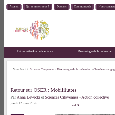
Accueil
Qui sommes-nous ?
Dossiers
Communiqués
Nous contact
Démocratisation de la science
Déontologie de la recherche
Vous êtes ici :
Sciences Citoyennes
>
Déontologie de la recherche
>
Chercheurs engag
Retour sur OSER : Mobililuttes
Par
Anna Lewicki
et
Sciences Citoyennes - Action collective
jeudi 12 mars 2026
A
A
A