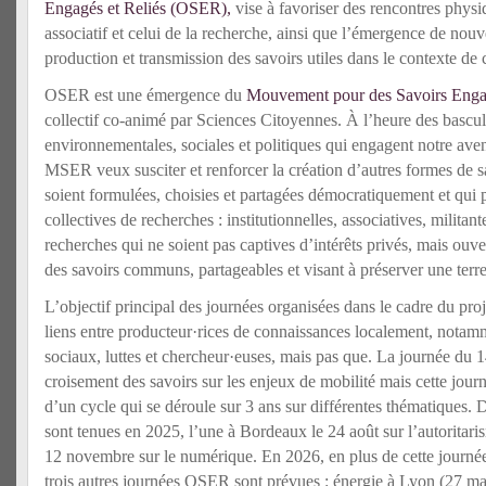
Engagés et Reliés (OSER),
vise à favoriser des rencontres phys
associatif et celui de la recherche, ainsi que l’émergence de nouv
production et transmission des savoirs utiles dans le contexte de c
OSER est une émergence du
Mouvement pour des Savoirs Enga
collectif co-animé par Sciences Citoyennes. À l’heure des bascul
environnementales, sociales et politiques qui engagent notre ave
MSER veux susciter et renforcer la création d’autres formes de sa
soient formulées, choisies et partagées démocratiquement et qui
collectives de recherches : institutionnelles, associatives, mil
recherches qui ne soient pas captives d’intérêts privés, mais ouve
des savoirs communs, partageables et visant à préserver une terre
L’objectif principal des journées organisées dans le cadre du pr
liens entre producteur·rices de connaissances localement, nota
sociaux, luttes et chercheur·euses, mais pas que. La journée du 14
croisement des savoirs sur les enjeux de mobilité mais cette journ
d’un cycle qui se déroule sur 3 ans sur différentes thématiques
sont tenues en 2025, l’une à Bordeaux le 24 août sur l’autoritaris
12 novembre sur le numérique. En 2026, en plus de cette journée
trois autres journées OSER sont prévues : énergie à Lyon (27 mar