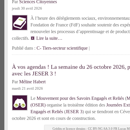
Par
Sciences Citoyennes
jeudi 30 avril 2026
À l’heure des dérèglements sociaux, environnementaux e
Fondation de France (FdF) souhaite soutenir des expé
renouveler les processus d’apprentissage et de produc
collectifs.
Lire la suite…
Publié dans :
C- Tiers-secteur scientifique
|
À vos agendas ! La semaine du 26 octobre 2026, 
avec les JESER 3 !
Par
Méline Habert
mardi 21 avril 2026
Le
Mouvement pour des Savoirs Engagés et Reliés
(
M
(OSER)
organise la troisième édition des
Journées Ext
Engagés et Reliés
(
JESER 3
) qui se tiendront en Cév
octobre 2026 et sont en cours de construction.
Crédits et licence dessins : CC BY-NC-SA 3.0 FR Lucas Mi