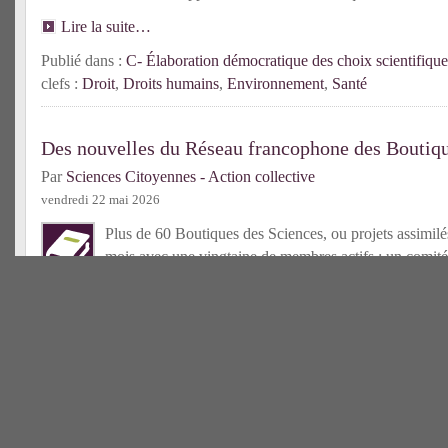
Lire la suite…
Publié dans :
C- Élaboration démocratique des choix scientifique
clefs :
Droit
,
Droits humains
,
Environnement
,
Santé
Des nouvelles du Réseau francophone des Boutiqu
Par
Sciences Citoyennes - Action collective
vendredi 22 mai 2026
Plus de 60 Boutiques des Sciences, ou projets assimilés
mois avec une vingtaine de membres actifs ; un comité
élu ; un centre de ressources bientôt accessible : l’an
déjà riche pour le Réseau francophone des Bds !
Lire la suit
Publié dans :
C- Tiers-secteur scientifique
| Mots-clefs :
Boutique
francophone
Une nouvelle Boutique des Sciences en France