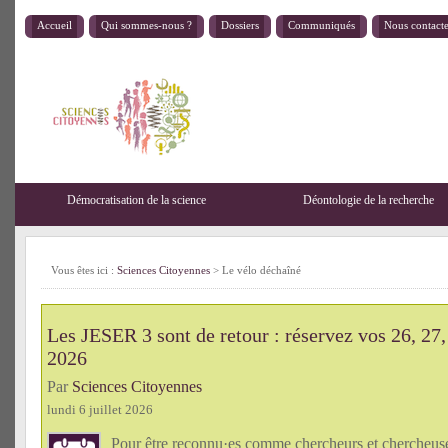
Accueil
Qui sommes-nous ?
Dossiers
Communiqués
Nous contact
Démocratisation de la science
Déontologie de la recherche
Vous êtes ici :
Sciences Citoyennes
>
Le vélo déchaîné
Les JESER 3 sont de retour : réservez vos 26, 27,
2026
Par
Sciences Citoyennes
lundi 6 juillet 2026
Pour être reconnu·es comme chercheurs et chercheu