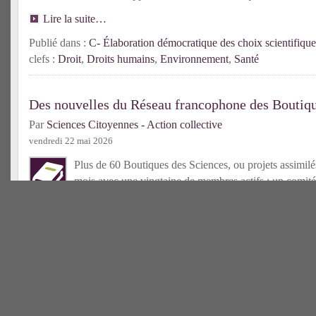
Lire la suite…
Publié dans :
C- Élaboration démocratique des choix scientifique
clefs :
Droit
,
Droits humains
,
Environnement
,
Santé
Des nouvelles du Réseau francophone des Boutiqu
Par
Sciences Citoyennes - Action collective
vendredi 22 mai 2026
Plus de 60 Boutiques des Sciences, ou projets assimilés
mois avec une vingtaine de membres actifs ; un comité
élu ; un centre de ressources bientôt accessible : l’an
déjà riche pour le Réseau francophone des Bds !
Lire la suit
Publié dans :
C- Tiers-secteur scientifique
| Mots-clefs :
Boutique
francophone
Une nouvelle Boutique des Sciences en France