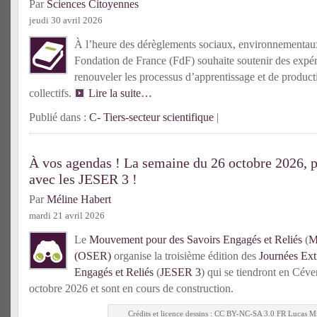
Par
Sciences Citoyennes
jeudi 30 avril 2026
À l’heure des dérèglements sociaux, environnementaux e
Fondation de France (FdF) souhaite soutenir des expé
renouveler les processus d’apprentissage et de produc
collectifs.
Lire la suite…
Publié dans :
C- Tiers-secteur scientifique
|
À vos agendas ! La semaine du 26 octobre 2026, 
avec les JESER 3 !
Par
Méline Habert
mardi 21 avril 2026
Le
Mouvement pour des Savoirs Engagés et Reliés
(
M
(OSER)
organise la troisième édition des
Journées Ext
Engagés et Reliés
(
JESER 3
) qui se tiendront en Cév
octobre 2026 et sont en cours de construction.
Crédits et licence dessins : CC BY-NC-SA 3.0 FR Lucas Mi