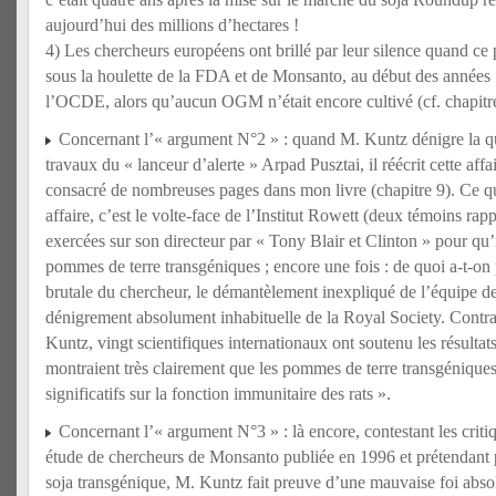
aujourd’hui des millions d’hectares !
4) Les chercheurs européens ont brillé par leur silence quand ce p
sous la houlette de la FDA et de Monsanto, au début des années
l’OCDE, alors qu’aucun OGM n’était encore cultivé (cf. chapitre
Concernant l’« argument N°2 » : quand M. Kuntz dénigre la qua
travaux du « lanceur d’alerte » Arpad Pusztai, il réécrit cette affai
consacré de nombreuses pages dans mon livre (chapitre 9). Ce qui
affaire, c’est le volte-face de l’Institut Rowett (deux témoins rap
exercées sur son directeur par « Tony Blair et Clinton » pour qu’il
pommes de terre transgéniques ; encore une fois : de quoi a-t-on p
brutale du chercheur, le démantèlement inexpliqué de l’équipe d
dénigrement absolument inhabituelle de la Royal Society. Contr
Kuntz, vingt scientifiques internationaux ont soutenu les résulta
montraient très clairement que les pommes de terre transgéniques
significatifs sur la fonction immunitaire des rats ».
Concernant l’« argument N°3 » : là encore, contestant les criti
étude de chercheurs de Monsanto publiée en 1996 et prétendant 
soja transgénique, M. Kuntz fait preuve d’une mauvaise foi abso