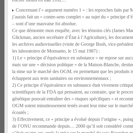
Concernant l’« argument numéro 1 » : les reproches faits par 
j’aurais fait un « contre-sens complet » au sujet du « principe d
– sont d’une mauvaise foi absolue.
Ce que démontre mon enquête, avec les témoins clés (James Ma
Glickman, ancien secrétaire d’État à l’Agriculture), les document
les archives audiovisuelles (visite de George Bush, vice-présid
les laboratoires de Monsanto, le 15 mai 1987) :
1) Le « principe d’équivalence en substance » ne repose sur auc
mais sur une « décision politique » de la Maison-Blanche, destinée
la mise sur le marché des OGM, en permettant que les produits i
échappent aux tests sanitaires ou environnementaux ;
2) Ce principe d’équivalence en substance était vivement critiqué
scientifiques de la FDA qui pensaient, au contraire, que le proc
génétique pouvait entraîner des « risques spécifiques » et reco
OGM soient minutieusement testés avant leur mise sur le marché, 
écoutés ;
3) Effectivement, ce « principe a évolué depuis l’origine », puis
de l’ONU recommande depuis… 2000 qu’il soit considéré comm
c’était quatre ans après la mise sur le marché du soja Roundup r