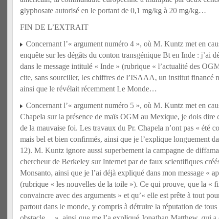
glyphosate autorisé en le portant de 0,1 mg/kg à 20 mg/kg…
FIN DE L’EXTRAIT
Concernant l’« argument numéro 4 », où M. Kuntz met en caus
enquête sur les dégâts du conton transgénique Bt en Inde : j’ai 
dans le message intitulé « Inde » (rubrique « l’actualité des OG
cite, sans sourciller, les chiffres de l’ISAAA, un institut finan
ainsi que le révélait récemment Le Monde…
Concernant l’« argument numéro 5 », où M. Kuntz met en caus
Chapela sur la présence de maïs OGM au Mexique, je dois dire 
de la mauvaise foi. Les travaux du Pr. Chapela n’ont pas « été con
mais bel et bien confirmés, ainsi que je l’explique longuement d
12). M. Kuntz ignore aussi superbement la campagne de diffamat
chercheur de Berkeley sur Internet par de faux scientifiques créé
Monsanto, ainsi que je l’ai déjà expliqué dans mon message « app
(rubrique « les nouvelles de la toile »). Ce qui prouve, que la « 
convaincre avec des arguments » et qu’« elle est prête à tout pou
partout dans le monde, y compris à détruire la réputation de tous 
obstacle… », ainsi que me l’a expliqué Jonathan Matthew, qui a