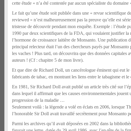
cette étude « n’a été contestée par aucun spécialiste du domaine 
Le fait qu’une étude soit publiée dans une « revue scientifique de
reviewed » n’est malheureusement pas la preuve qu’elle est sérieu
tristesse de découvrir pendant mon enquête. Exemple : l’étude p
1990 par deux scientifiques de la FDA, qui voulaient justifier la
l’hormone de croissance laitière de Monsanto. Une publication d
principal relecteur était l’un des chercheurs payés par Monsanto
les vaches ! Plus tard, on découvrira que des données capitales a
auteurs ! (Cf : chapitre 5 de mon livre).
Et que dire de Richard Doll, un cancérologue éminent qui eut le
fabricants de tabac, en montrant les liens entre le tabagisme et 
En 1981, Sir Richard Doll avait publié un article très cité sur l’
dans lequel il affirmait que les causes environnementales jouent u
progression de la maladie …
Seulement voilà : la légende a volé en éclats en 2006, lorsque 
l’honorable Sir Doll avait travaillé secrètement pour Monsanto p
Parmi les archives qu’il avait déposées en 2002 dans la bibliot
figurait une lettre, datée du 29 avril 1986, avec l’en-tête de la fi