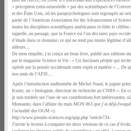
« perception extra-sensorielle » par des scientifiques de l’Unive
et des États Unis, où les parapsychologues sont regroupés au sein
partie de l’American Association for the Advancement of Scienc
toutes les disciplines scientifiques américaines et édite le célèbr
rappelle, au passage, que la France est l’un des rares pays occi
d’étude dans ce domaine, ce qui ne rend pas moins légitime d’alle
ailleurs…
De mon enquête, j’ai conçu un beau livre, publié aux editions du
par le magazine Science et Vie : « Un fascinant périple qui invite
opérée par la pensée occidentale entre esprit et matière »… De q
nos amis de l’AFIS…
Après l’introduction malhonnête de Michel Naud, le papier princ
Kuntz, un « biologiste, directeur de recherche au CNRS ». En con
je suis tombée sur l’une de ses contributions fort intéressantes, o
Monsanto, dans l’affaire du maïs MON 863 que j’ai déjà évoqué
l’actualité des OGM »).
http://www.pseudo-sciences.org/spip.php ?article734
J’invite le lecteur à comparer les deux versions de ce cas d’école
souligner les étranges oublis du scientifique : en effet, à aucun m