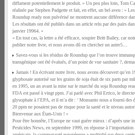
diffament potentiellement le produit. » Un peu plus loin, Tom Ca
réalisée par Stephen Padgette et fait, en effet, un bel aveu : « Le
Roundup ready non pulvérisé ne montrent aucune différence dan
Les résultats ont été publiés dans un article relu par des pairs dan
janvier 19964. »
« En tout cas, la lettre a été efficace, soupire Britt Bailey, car no
publier notre livre, et nous avons dû en chercher un autre5…
Savez-vous si les résidus de Roundup que l’on trouve immanqu
transgénique ont été évalués, d’un point de vue sanitaire ?, dema
Jamais ! En écrivant notre livre, nous avons découvert qu’en 1
glyphosate autorisé sur les grains de soja était de six parts par mi
en 1995, un an avant la mise sur le marché du soja Roundup read
FDA est passé à vingt ppm. J’ai parlé avec Phil Errico, le direct
glysophate à l’EPA, et il m’a dit : ‘ Monsanto nous a fourni des 
20 ppm ne posaient pas de risque pour la santé et le niveau autor
Bienvenue aux États-Unis ! »
Pour être honnête, l’Europe ne vaut guère mieux : d’après une i
Pesticides News, en septembre 1999, en réponse à l’importation 
américain, la communauté européenne a multiplié par deux cents 