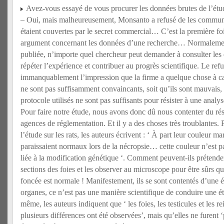
Avez-vous essayé de vous procurer les données brutes de l’étu
– Oui, mais malheureusement, Monsanto a refusé de les communi
étaient couvertes par le secret commercial… C’est la première foi
argument concernant les données d’une recherche… Normalement
publiée, n’importe quel chercheur peut demander à consulter les
répéter l’expérience et contribuer au progrès scientifique. Le r
immanquablement l’impression que la firme a quelque chose à cach
ne sont pas suffisamment convaincants, soit qu’ils sont mauvais, 
protocole utilisés ne sont pas suffisants pour résister à une analy
Pour faire notre étude, nous avons donc dû nous contenter du ré
agences de réglementation. Et il y a des choses très troublantes.
l’étude sur les rats, les auteurs écrivent : ‘ À part leur couleur ma
paraissaient normaux lors de la nécropsie… cette couleur n’est 
liée à la modification génétique ‘. Comment peuvent-ils prétenden
sections des foies et les observer au microscope pour être sûrs q
foncée est normale ! Manifestement, ils se sont contentés d’une é
organes, ce n’est pas une manière scientifique de conduire une 
même, les auteurs indiquent que ‘ les foies, les testicules et les re
plusieurs différences ont été observées’, mais qu’elles ne furen