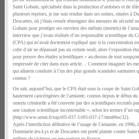
Saint Gobain, spécialisée dans la production d’ardoises et de tôl
plusieurs reprises, je me suis rendue dans ses usines, situées à 
Descartes, où j’étais censée témoigner des mesures de sécurité m
Gobain pour protéger ses ouvriers des méfaits (mortels) de l’ami
interview que j’avais réalisée d’un responsable scientifique du
(CPA) qui m’avait doctement expliqué que si la concentration en
cube d’air ne dépassait pas un certain seuil, alors l’exposition étai
pour preuve des études scientifiques « au-dessus de tout soupçon 
empressée de citer dans mon article… Comment imaginer les me
qui allaient conduire à l’un des plus grands scandales sanitaires 
connus ?
On sait, aujourd’hui, que le CPA était sous la coupe de Saint Gob
hautement cancérigènes de l’amiante, connus depuis le début du 
omerta criminelle a été couverte par des scientifiques recrutés pa
une caution scientifique incontestable », selon les termes d’un ra
(http://www.senat.fr/rap/r05-037-1/r05-037-17.html#toc32).
Après l’interdiction définitive de l’usage de l’amiante, en 1996,
Dammarie-les-Lys et de Descartes ont porté plainte contre Saint G
milliers de victimes un peu partout en France…