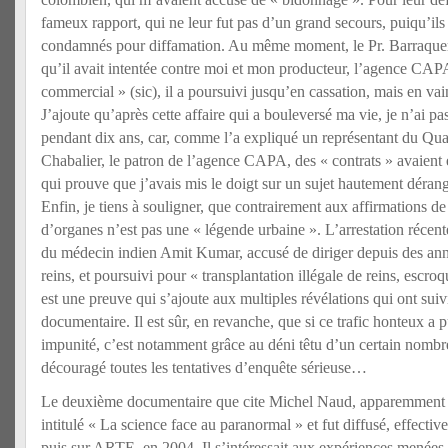
fameux rapport, qui ne leur fut pas d’un grand secours, puiqu’ils 
condamnés pour diffamation. Au même moment, le Pr. Barraquer 
qu’il avait intentée contre moi et mon producteur, l’agence CAP
commercial » (sic), il a poursuivi jusqu’en cassation, mais en v
J’ajoute qu’après cette affaire qui a bouleversé ma vie, je n’ai 
pendant dix ans, car, comme l’a expliqué un représentant du Qu
Chabalier, le patron de l’agence CAPA, des « contrats » avaient é
qui prouve que j’avais mis le doigt sur un sujet hautement déra
Enfin, je tiens à souligner, que contrairement aux affirmations d
d’organes n’est pas une « légende urbaine ». L’arrestation récent
du médecin indien Amit Kumar, accusé de diriger depuis des anné
reins, et poursuivi pour « transplantation illégale de reins, escro
est une preuve qui s’ajoute aux multiples révélations qui ont suiv
documentaire. Il est sûr, en revanche, que si ce trafic honteux a 
impunité, c’est notamment grâce au déni têtu d’un certain nombr
découragé toutes les tentatives d’enquête sérieuse…
Le deuxième documentaire que cite Michel Naud, apparemment po
intitulé « La science face au paranormal » et fut diffusé, effecti
puis sur ARTE, en 2004. Il s’intéressait aux expériences menées