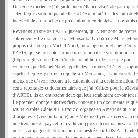
De cette expérience j’ai gardé une méfiance viscérale par rapport 
scientifiques surtout quand elle est liée aux intérêts des industrie
indéfectible au principe de précaution, n’en déplaise à nos ami
Revenons au site de l’AFIS, justement, qui vient donc de mettre en
sobrement « Le monde selon Monsanto. Un film de Marie-Moniq
propos est signé par Michel Naud, un « ingénieur et chef d’entrep
l’AFIS, qui se présente comme un « rationaliste scientifique » e
(http://brightsfrance.free.fr/michel.naud.htm.) Je note que pour l
contre ce que Michel Naud appelle les « contrevérités et les app
esprit critique » par mon enquête sur Monsanto, les auteurs de l
mieux que d’avoir recours à la calomnie et à la désinformation. 
cents reportages et documentaires que j’ai réalisés pour la télévi
d’ARTE), ils en ont retenu deux qui leur semblaient devoir jeter l
Le premier, dont je suis très fière, concerne un documentaire que
M6 et Planète Câble sur le trafic d’organes en Amérique du Sud. 
d’organes » (version longue) ou « Voleurs d’yeux » (version court
une trentaine de pays et m’a valu cinq prix internationaux, dont l
une… campagne de diffamation, orchestrée par l’USIA – United
une agence gouvernementale américaine, spécialisée dans ce qu’e