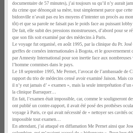
documentaire de 57 minutes), j’ai toujours su qu’il n’y aurait jam
du crime que dénonçait sa mère, tout simplement parce que cet
bidonville n’avait pas eu les moyens d’intenter un procès au mom
tôt) et que sa parole ne faisait pas le poids face au puissant lobb
De fait, elle subit des pressions monstrueuses, d’abord pour se ré
que son fils soit examiné par des médecins à Paris.
Le voyage fut organisé, en août 1995, par la clinique du Pr. José
greffes de cornées internationales à Bogota, et le gouvernement
par Amnesty International pour son inertie face aux nombreuses v
l’homme commises dans le pays.
Le 18 septembre 1995, Me Pernet, l’avocat de l’ambassade de Co
rapport du trio de médecins censé avoir examiné Jaison. Mais com
il n’y eut jamais d’ « examen », mais la seule interprétation d’un
la clinique Barraquer…
En fait, l’examen était impossible, car, comme le souligneront 
ont publié un contre-rapport, il avait été posé des prothèses ocul
voyage à Paris, ce qui avait nécessité de « nettoyer ses cavités o
impossible tout examen…
En attendant, j’ai attaqué en diffamation Me Pernet ainsi que Jo
colombien, qui m’avaient accusé de « bidonnage ». Pour leur défe