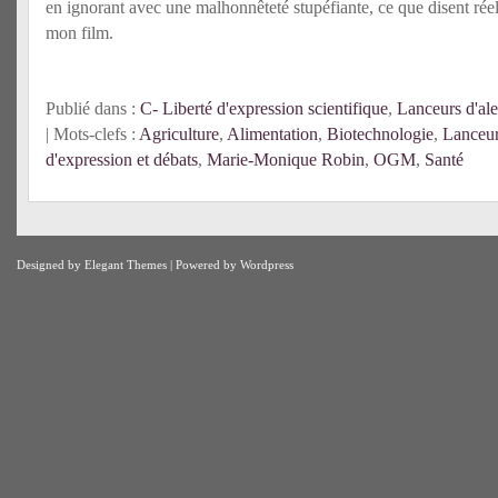
en ignorant avec une malhonnêteté stupéfiante, ce que disent réel
mon film.
Publié dans :
C- Liberté d'expression scientifique
,
Lanceurs d'ale
| Mots-clefs :
Agriculture
,
Alimentation
,
Biotechnologie
,
Lanceur
d'expression et débats
,
Marie-Monique Robin
,
OGM
,
Santé
Designed by
Elegant Themes
| Powered by
Wordpress