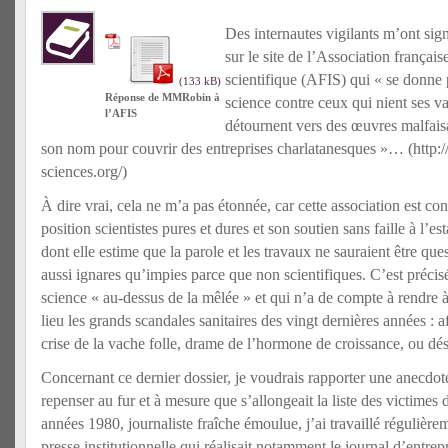
Des internautes vigilants m’ont sign
sur le site de l’Association françai
scientifique (AFIS) qui « se donne
Réponse de MMRobin à
science contre ceux qui nient ses val
l’AFIS
détournent vers des œuvres malfais
son nom pour couvrir des entreprises charlatanesques »… (http
sciences.org/)
À dire vrai, cela ne m’a pas étonnée, car cette association est co
position scientistes pures et dures et son soutien sans faille à l’es
dont elle estime que la parole et les travaux ne sauraient être qu
aussi ignares qu’impies parce que non scientifiques.
C’est préci
science « au-dessus de la mêlée » et qui n’a de compte à rendre 
lieu les grands scandales sanitaires des vingt dernières années : 
crise de la vache folle, drame de l’hormone de croissance, ou dés
Concernant ce dernier dossier, je voudrais rapporter une anecdote
repenser au fur et à mesure que s’allongeait la liste des victimes 
années 1980, journaliste fraîche émoulue, j’ai travaillé régulièr
presse institutionnelle qui réalisait notamment le journal d’entrepr