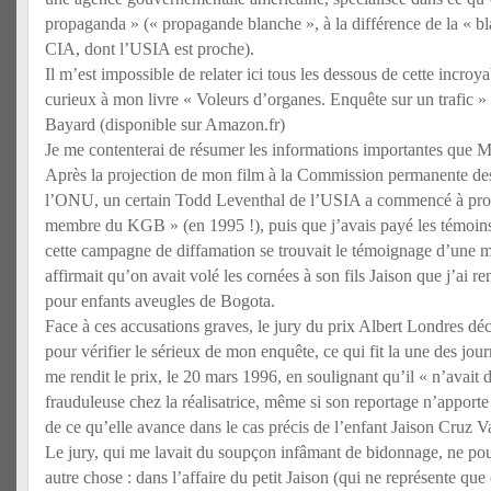
propaganda » (« propagande blanche », à la différence de la « b
CIA, dont l’USIA est proche).
Il m’est impossible de relater ici tous les dessous de cette incroyab
curieux à mon livre « Voleurs d’organes. Enquête sur un trafic » 
Bayard (disponible sur Amazon.fr)
Je me contenterai de résumer les informations importantes que 
Après la projection de mon film à la Commission permanente de
l’ONU, un certain Todd Leventhal de l’USIA a commencé à propag
membre du KGB » (en 1995 !), puis que j’avais payé les témoin
cette campagne de diffamation se trouvait le témoignage d’une 
affirmait qu’on avait volé les cornées à son fils Jaison que j’ai re
pour enfants aveugles de Bogota.
Face à ces accusations graves, le jury du prix Albert Londres dé
pour vérifier le sérieux de mon enquête, ce qui fit la une des jour
me rendit le prix, le 20 mars 1996, en soulignant qu’il « n’avait 
frauduleuse chez la réalisatrice, même si son reportage n’apporte 
de ce qu’elle avance dans le cas précis de l’enfant Jaison Cruz V
Le jury, qui me lavait du soupçon infâmant de bidonnage, ne pou
autre chose : dans l’affaire du petit Jaison (qui ne représente qu