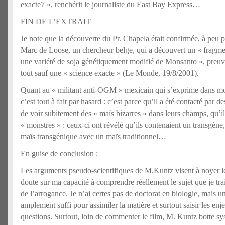
exacte7 », renchérit le journaliste du East Bay Express…
FIN DE L’EXTRAIT
Je note que la découverte du Pr. Chapela était confirmée, à pe
Marc de Loose, un chercheur belge, qui a découvert un « frag
une variété de soja génétiquement modifié de Monsanto », preuv
tout sauf une « science exacte » (Le Monde, 19/8/2001).
Quant au « militant anti-OGM » mexicain qui s’exprime dans mon 
c’est tout à fait par hasard : c’est parce qu’il a été contacté par d
de voir subitement des « maïs bizarres » dans leurs champs, qu’il 
« monstres » : ceux-ci ont révélé qu’ils contenaient un transgène
maïs transgénique avec un maïs traditionnel…
En guise de conclusion :
Les arguments pseudo-scientifiques de M.Kuntz visent à noyer le
doute sur ma capacité à comprendre réellement le sujet que je trai
de l’arrogance. Je n’ai certes pas de doctorat en biologie, mais u
amplement suffi pour assimiler la matière et surtout saisir les enj
questions. Surtout, loin de commenter le film, M. Kuntz botte s