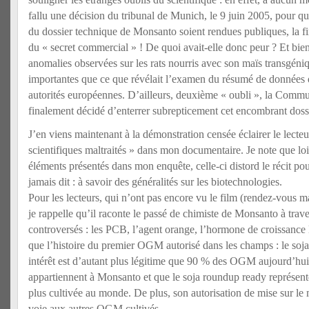
fallu une décision du tribunal de Munich, le 9 juin 2005, pour q
du dossier technique de Monsanto soient rendues publiques, la 
du « secret commercial » ! De quoi avait-elle donc peur ? Et bie
anomalies observées sur les rats nourris avec son maïs transgéniq
importantes que ce que révélait l’examen du résumé de données q
autorités européennes. D’ailleurs, deuxième « oubli », la Comm
finalement décidé d’enterrer subrepticement cet encombrant dos
J’en viens maintenant à la démonstration censée éclairer le lecte
scientifiques maltraités » dans mon documentaire. Je note que loi
éléments présentés dans mon enquête, celle-ci distord le récit pour
jamais dit : à savoir des généralités sur les biotechnologies.
Pour les lecteurs, qui n’ont pas encore vu le film (rendez-vous 
je rappelle qu’il raconte le passé de chimiste de Monsanto à trave
controversés : les PCB, l’agent orange, l’hormone de croissance la
que l’histoire du premier OGM autorisé dans les champs : le soja
intérêt est d’autant plus légitime que 90 % des OGM aujourd’hui
appartiennent à Monsanto et que le soja roundup ready représente
plus cultivée au monde. De plus, son autorisation de mise sur le
voie aux autres OGM cultivés.