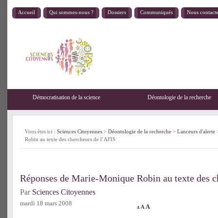
Accueil
Qui sommes-nous ?
Dossiers
Communiqués
Nous contact
Démocratisation de la science
Déontologie de la recherche
Vous êtes ici :
Sciences Citoyennes
>
Déontologie de la recherche
>
Lanceurs d'alerte
>
Robin au texte des chercheurs de l’AFIS
Réponses de Marie-Monique Robin au texte des c
Par
Sciences Citoyennes
mardi 18 mars 2008
A
A
A