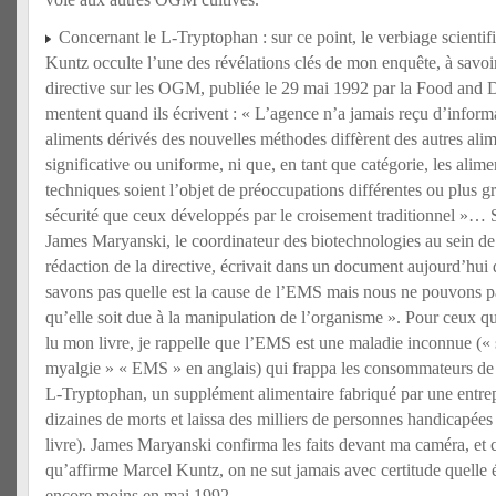
Concernant le L-Tryptophan : sur ce point, le verbiage scientifi
Kuntz occulte l’une des révélations clés de mon enquête, à savoir
directive sur les OGM, publiée le 29 mai 1992 par la Food and 
mentent quand ils écrivent : « L’agence n’a jamais reçu d’inform
aliments dérivés des nouvelles méthodes diffèrent des autres ali
significative ou uniforme, ni que, en tant que catégorie, les alim
techniques soient l’objet de préoccupations différentes ou plus g
sécurité que ceux développés par le croisement traditionnel »… Si
James Maryanski, le coordinateur des biotechnologies au sein de
rédaction de la directive, écrivait dans un document aujourd’hui 
savons pas quelle est la cause de l’EMS mais nous ne pouvons p
qu’elle soit due à la manipulation de l’organisme ». Pour ceux q
lu mon livre, je rappelle que l’EMS est une maladie inconnue («
myalgie » « EMS » en anglais) qui frappa les consommateurs de 
L-Tryptophan, un supplément alimentaire fabriqué par une entrep
dizaines de morts et laissa des milliers de personnes handicapées
livre). James Maryanski confirma les faits devant ma caméra, et 
qu’affirme Marcel Kuntz, on ne sut jamais avec certitude quelle é
encore moins en mai 1992…