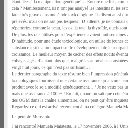
étant liées à la manipulation génétique’… Encore une fois, comm
cela ? Manifestement, ils n’ont pas analysé les intestins ni les es
faute très grave dans une étude toxicologique. Ils disent aussi que
prélevés, mais on ne sait pas lesquels ! D’ailleurs, je ne connais q
répertoriés, comme la peau, les os, la rate, la thyroïde, quels sont 
De plus, les rats utilisés pour l’expérience avaient huit semaines : 
D’habitude, pour une étude toxicologique, on utilise de jeunes co
substance testée a un impact sur le développement de leur organi
croissance. Le meilleur moyen de cacher des effets nocifs éventuel
cobayes âgés, d’autant plus que, malgré les anomalies constatées
vingt-huit jours, ce qui n’est pas suffisant…
Le dernier paragraphe du texte résume bien l’impression générale
toxicologiques fournissent une certaine assurance qu’aucun cha
produit avec le soja modifié génétiquement… ‘ Je ne veux pas une
mais une assurance à 100 % ! En fait, quand on sait que cette étud
des OGM dans la chaîne alimentaire, on ne peut qu’ être inquiet
Regardez ce qui est arrivé récemment à ma collègue Manuela M
La peur de Monsanto
J’ai rencontré Manuela Malatesta, le 17 novembre 2006, à l’Unive