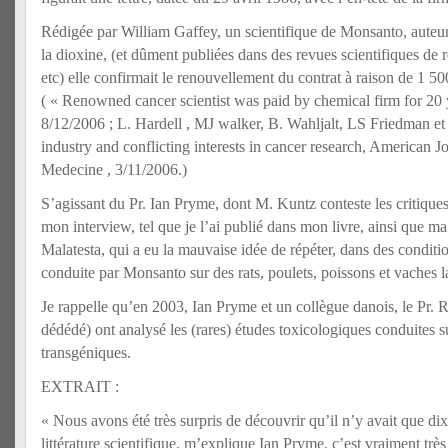
Rédigée par William Gaffey, un scientifique de Monsanto, auteur
la dioxine, (et dûment publiées dans des revues scientifiques de 
etc) elle confirmait le renouvellement du contrat à raison de 1 5
( « Renowned cancer scientist was paid by chemical firm for 20
8/12/2006 ; L. Hardell , MJ walker, B. Wahljalt, LS Friedman et 
industry and conflicting interests in cancer research, American Jo
Medecine , 3/11/2006.)
S’agissant du Pr. Ian Pryme, dont M. Kuntz conteste les critiques, j
mon interview, tel que je l’ai publié dans mon livre, ainsi que 
Malatesta, qui a eu la mauvaise idée de répéter, dans des conditi
conduite par Monsanto sur des rats, poulets, poissons et vaches la
Je rappelle qu’en 2003, Ian Pryme et un collègue danois, le Pr.
dédédé) ont analysé les (rares) études toxicologiques conduites s
transgéniques.
EXTRAIT :
« Nous avons été très surpris de découvrir qu’il n’y avait que di
littérature scientifique, m’explique Ian Pryme, c’est vraiment trè