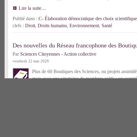
Lire la suite…
Publié dans :
C- Élaboration démocratique des choix scientifique
clefs :
Droit
,
Droits humains
,
Environnement
,
Santé
Des nouvelles du Réseau francophone des Boutiqu
Par
Sciences Citoyennes - Action collective
vendredi 22 mai 2026
Plus de 60 Boutiques des Sciences, ou projets assimilés
mois avec une vingtaine de membres actifs ; un comité
élu ; un centre de ressources bientôt accessible : l’an
déjà riche pour le Réseau francophone des Bds !
Lire la suit
Publié dans :
C- Tiers-secteur scientifique
| Mots-clefs :
Boutique
francophone
Une nouvelle Boutique des Sciences en France