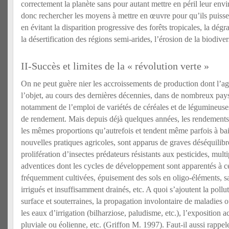
correctement la planète sans pour autant mettre en péril leur env
donc rechercher les moyens à mettre en œuvre pour qu’ils puisse
en évitant la disparition progressive des forêts tropicales, la dégr
la désertification des régions semi-arides, l’érosion de la biodiversi
II-Succès et limites de la « révolution verte »
On ne peut guère nier les accroissements de production dont l’agri
l’objet, au cours des dernières décennies, dans de nombreux pay
notamment de l’emploi de variétés de céréales et de légumineuses
de rendement. Mais depuis déjà quelques années, les rendement
les mêmes proportions qu’autrefois et tendent même parfois à bais
nouvelles pratiques agricoles, sont apparus de graves déséquilibr
prolifération d’insectes prédateurs résistants aux pesticides, mult
adventices dont les cycles de développement sont apparentés à c
fréquemment cultivées, épuisement des sols en oligo-éléments, sal
irrigués et insuffisamment drainés, etc. A quoi s’ajoutent la poll
surface et souterraines, la propagation involontaire de maladies o
les eaux d’irrigation (bilharziose, paludisme, etc.), l’exposition a
pluviale ou éolienne, etc. (Griffon M. 1997). Faut-il aussi rapp