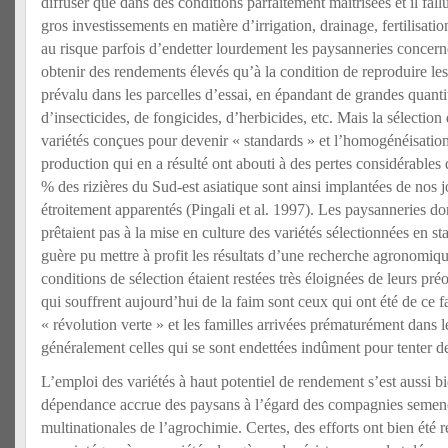
diffuser que dans des conditions parfaitement maîtrisées et il fallu
gros investissements en matière d’irrigation, drainage, fertilisatio
au risque parfois d’endetter lourdement les paysanneries concer
obtenir des rendements élevés qu’à la condition de reproduire les
prévalu dans les parcelles d’essai, en épandant de grandes quanti
d’insecticides, de fongicides, d’herbicides, etc. Mais la sélectio
variétés conçues pour devenir « standards » et l’homogénéisatio
production qui en a résulté ont abouti à des pertes considérables 
% des rizières du Sud-est asiatique sont ainsi implantées de nos j
étroitement apparentés (Pingali et al. 1997). Les paysanneries do
prêtaient pas à la mise en culture des variétés sélectionnées en s
guère pu mettre à profit les résultats d’une recherche agronomique
conditions de sélection étaient restées très éloignées de leurs pr
qui souffrent aujourd’hui de la faim sont ceux qui ont été de ce fa
« révolution verte » et les familles arrivées prématurément dans l
généralement celles qui se sont endettées indûment pour tenter d
L’emploi des variétés à haut potentiel de rendement s’est aussi b
dépendance accrue des paysans à l’égard des compagnies semenc
multinationales de l’agrochimie. Certes, des efforts ont bien été r