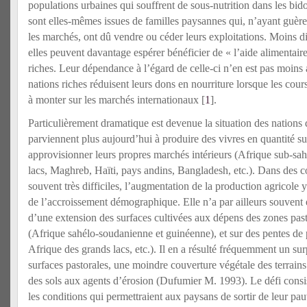
populations urbaines qui souffrent de sous-nutrition dans les bido
sont elles-mêmes issues de familles paysannes qui, n’ayant guère
les marchés, ont dû vendre ou céder leurs exploitations. Moins di
elles peuvent davantage espérer bénéficier de « l’aide alimentaire
riches. Leur dépendance à l’égard de celle-ci n’en est pas moins 
nations riches réduisent leurs dons en nourriture lorsque les co
à monter sur les marchés internationaux [
1
].
Particulièrement dramatique est devenue la situation des nations
parviennent plus aujourd’hui à produire des vivres en quantité su
approvisionner leurs propres marchés intérieurs (Afrique sub-sa
lacs, Maghreb, Haïti, pays andins, Bangladesh, etc.). Dans des 
souvent très difficiles, l’augmentation de la production agricole y
de l’accroissement démographique. Elle n’a par ailleurs souvent 
d’une extension des surfaces cultivées aux dépens des zones past
(Afrique sahélo-soudanienne et guinéenne), et sur des pentes de p
Afrique des grands lacs, etc.). Il en a résulté fréquemment un su
surfaces pastorales, une moindre couverture végétale des terrains
des sols aux agents d’érosion (Dufumier M. 1993). Le défi consis
les conditions qui permettraient aux paysans de sortir de leur pau