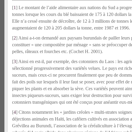
[
1
] Le montant de l’aide alimentaire aux nations du Sud a progre
tonnes lorsque les cours du blé baissaient de 175 à 120 dollars l
Elle n’a cessé ensuite de décroître, de 12 à 3 millions de tonnes l
augmentaient de 120 à 205 dollars la tonne, entre 1987 et 1996.
[
2
] Ainsi a-t-on demandé aux paysans burundais de pailler leurs p
constituer « une compostière par ménage » sans se préoccuper de 
pelles, râteaux et fourches etc. (Cochet H. 2001).
[
3
] Ainsi en est-il, par exemple, des cotonniers du Laos : les agric
sélectionné progressivement des variétés velues. Le pays est rich
suceurs, mais ceux-ci ne procurent finalement que peu de domma
fait des poils sur lesquels il leur faut se poser, avec pour effet d
piquer les plants et en absorber la sève. Ces variétés peuvent ains
insectes piqueurs-suceurs, sans exiger leur destruction pour survi
cotonniers transgéniques qui ont été conçus pour anéantir eux-m
[
4
] Citons notamment les « jardins créoles » multi-strates soigneu
déjections animales en Haïti, les caféiers cultivés en association 
Grévillea au Burundi, l’association de la céréaliculture à l’élevag