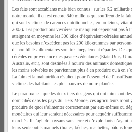
Les faits sont accablants mais bien connus : sur les 6,2 milliard
notre monde, il en est encore 840 millions qui souffrent de la fai
qui sont victimes de carences nutritionnelles, en protéines, vit
2003). Les productions vivrières ne manquent cependant pas à l’éc
atteignent en moyenne les 300 kilos d’équivalent-céréales annuel
que les besoins n’excèdent pas les 200 kilogrammes par personne
disponibilités alimentaires sont très inégalement réparties. Des qu
céréales en provenance des pays excédentaires (Etats-Unis, Uni
Australie, etc.), sont destinées à nourrir des animaux domestique
les moins solvables ne parviennent plus à en produire ou à en s’
La faim et la malnutrition résultent pour l’essentiel de l’insuffis
victimes les habitants les plus pauvres de notre planète.
Le paradoxe est que les deux tiers des gens qui ont faim sont des
domiciliés dans les pays du Tiers-Monde, ces agriculteurs n’ont
produire de quoi s’alimenter correctement par eux-mêmes ou dég
monétaires qui leur seraient nécessaires pour acquérir suffisamme
marchés. Il s’agit de paysans sans terre et d’exploitants n’ayant 
leurs seuls outils manuels (houes, bêches, machettes, bâtons fouis