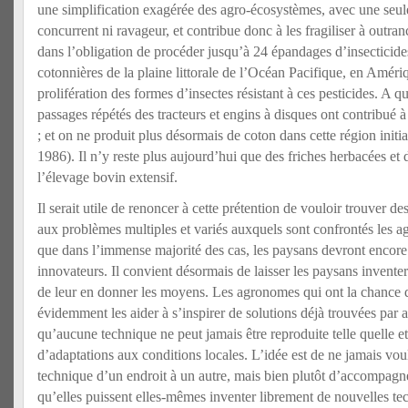
une simplification exagérée des agro-écosystèmes, avec une seule
concurrent ni ravageur, et contribue donc à les fragiliser à outran
dans l’obligation de procéder jusqu’à 24 épandages d’insecticides
cotonnières de la plaine littorale de l’Océan Pacifique, en Amériq
prolifération des formes d’insectes résistant à ces pesticides. A quo
passages répétés des tracteurs et engins à disques ont contribué à 
; et on ne produit plus désormais de coton dans cette région initi
1986). Il n’y reste plus aujourd’hui que des friches herbacées et d
l’élevage bovin extensif.
Il serait utile de renoncer à cette prétention de vouloir trouver de
aux problèmes multiples et variés auxquels sont confrontés les ag
que dans l’immense majorité des cas, les paysans devront encore r
innovateurs. Il convient désormais de laisser les paysans inventer
de leur en donner les moyens. Les agronomes qui ont la chance
évidemment les aider à s’inspirer de solutions déjà trouvées par ai
qu’aucune technique ne peut jamais être reproduite telle quelle 
d’adaptations aux conditions locales. L’idée est de ne jamais voul
technique d’un endroit à un autre, mais bien plutôt d’accompagn
qu’elles puissent elles-mêmes inventer librement de nouvelles te