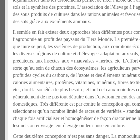
sols et la synthèse des protéines. L’association de l’élevage à l’agri
des sous-produits de cultures dans les rations animales et favorise
des sols grâce aux excréments animaux.
Il semble en fait exister deux approches bien différentes pour c
l’agronomie au profit des paysans du Tiers-Monde. La première c
que faire se peut, les systèmes de production, aux conditions éc
les diverses régions de culture et d’élevage : adaptation aux sols
prédateurs, aux insectes, aux « mauvaises » herbes, etc. L’effort c
sorte qu’au sein de chacun des écosystèmes, les agriculteurs parv
profit des cycles du carbone, de l’azote et des éléments minéraux
calories alimentaires, protéines, vitamines, minéraux, fibres texti
etc., dont la société a le plus besoin ; et tout cela aux moindres co
généralement de ne pas tout détruire dans l’environnement des a
domestiques. Très différente est par contre la conception qui cons
sélectionner qu’un nombre limité de races et de variétés « standar
chaque fois artificialiser et homogénéiser de façon draconienne 
lesquels on envisage leur élevage ou leur mise en culture.
Cette deuxième conception n’est pas sans danger. La monoculture