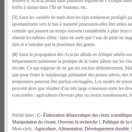
arborés d’Acacia albida dans plusieurs régions de l’Afrique sahé
forêts à damar dans l’île de Sumatra, etc.
[
5
] Ainsi les variétés de maïs dont les épis totalement protégés pa
spontanément vers le bas à maturité pourraient-elles être utiles 
centrale qui passent un temps souvent considérable à plier leurs 
obtenir les mêmes effets : faire en sorte que l’eau de pluie ne sta
épis et n’entraîne pas la pourriture des grains.
[
6
] Ainsi la propagation des Acacias albida en Afrique sahélo-s
fréquemment maintenue la pratique de la vaine pâture sur les cha
récolte. Ce qui suppose de ne pas les enclore définitivement. Mai
que pour éviter le surpâturage prématuré des jeunes arbres, des 
temporaires peuvent être parfois envisagées. Les modes de tenur
peuvent alors que résulter d’un très large consensus entre les div
concernées : agriculteurs éleveurs plus ou moins transhumants, b
Publié dans :
C- Élaboration démocratique des choix scientifique
Manipulation du vivant
,
Ouvrons la recherche !
,
Politique de la 
Mots-clefs :
Agriculture
,
Alimentation
,
Développement durable
,