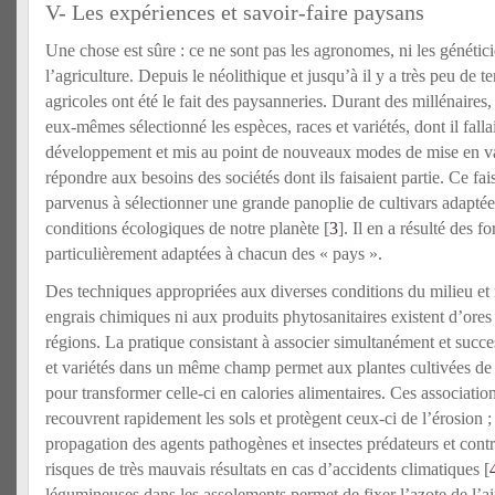
V- Les expériences et savoir-faire paysans
Une chose est sûre : ce ne sont pas les agronomes, ni les génétici
l’agriculture. Depuis le néolithique et jusqu’à il y a très peu de t
agricoles ont été le fait des paysanneries. Durant des millénaires,
eux-mêmes sélectionné les espèces, races et variétés, dont il fallai
développement et mis au point de nouveaux modes de mise en v
répondre aux besoins des sociétés dont ils faisaient partie. Ce fais
parvenus à sélectionner une grande panoplie de cultivars adaptée 
conditions écologiques de notre planète [
3
]. Il en a résulté des f
particulièrement adaptées à chacun des « pays ».
Des techniques appropriées aux diverses conditions du milieu et
engrais chimiques ni aux produits phytosanitaires existent d’ores 
régions. La pratique consistant à associer simultanément et succ
et variétés dans un même champ permet aux plantes cultivées de b
pour transformer celle-ci en calories alimentaires. Ces association
recouvrent rapidement les sols et protègent ceux-ci de l’érosion ; e
propagation des agents pathogènes et insectes prédateurs et contr
risques de très mauvais résultats en cas d’accidents climatiques [
légumineuses dans les assolements permet de fixer l’azote de l’air 