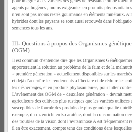
pour intégrer à ces variétés des gènes de résistance ou de toléranc
agents pathogènes ; moins exigeantes en produits phytosanitaires
n’en sont pas moins restés gourmands en éléments minéraux. Ainsi
hybrides dont les paysans se sont aussi retrouvés dans l’obligatio
semences tous les ans.
III- Questions à propos des Organismes génétiqu
(OGM)
Il est commun d’entendre dire que les Organismes Génétiquem
apporteraient la solution au problème de la faim et de la malnu
« première génération » actuellement disponibles sur les marchés 
et déjà d’accroître les rendements à l’hectare et de réduire les c
les désherbages, et en produits phytosanitaires, pour lutter contre
L’avènement des OGM de « deuxième génération » devrait mettre
agriculteurs des cultivars plus rustiques que les variétés utilisées
susceptibles de fournir des produits de plus grande qualité nutritiv
exemple, du riz enrichi en ß-carotène, dont la consommation devr
des troubles de la vision dont l’avitaminose A est fréquemment 
il en être exactement, compte tenu des conditions dans lesquelles 