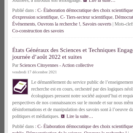
Journées, a introduit son témoignage.
Lire la suite…
Publié dans :
C- Élaboration démocratique des choix scientifique
d'expression scientifique
,
C- Tiers-secteur scientifique
,
Démocrati
Événements
,
Ouvrons la recherche !
,
Savoirs ouverts
| Mots-clef
Co-construction des savoirs
États Généraux des Sciences et Techniques Engagé
journée d’août 2022 et suites
Par
Sciences Citoyennes - Action collective
vendredi 17 décembre 2021
Le démantèlement du service public de l’enseignement 
recherche est en cours, orchestré par des logiques néoli
écologiques pressent notre société aujourd’hui et requ
perspectives de nos connaissances sur le monde et sur nous mê
désinformations et de manipulation des savoirs sont à l’oeuvre d
politiques et médiatiques.
Lire la suite…
Publié dans :
C- Élaboration démocratique des choix scientifique