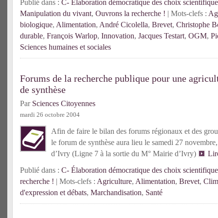
Publié dans :
C- Élaboration démocratique des choix scientifique
Manipulation du vivant
,
Ouvrons la recherche !
| Mots-clefs :
Agr
biologique
,
Alimentation
,
André Cicolella
,
Brevet
,
Christophe B
durable
,
François Warlop
,
Innovation
,
Jacques Testart
,
OGM
,
Pi
Sciences humaines et sociales
Forums de la recherche publique pour une agricul
de synthèse
Par
Sciences Citoyennes
mardi 26 octobre 2004
Afin de faire le bilan des forums régionaux et des group
le forum de synthèse aura lieu le
samedi 27 novembre
d’Ivry (Ligne 7 à la sortie du M° Mairie d’Ivry)
Lir
Publié dans :
C- Élaboration démocratique des choix scientifique
recherche !
| Mots-clefs :
Agriculture
,
Alimentation
,
Brevet
,
Clim
d'expression et débats
,
Marchandisation
,
Santé