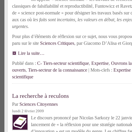
classiques de falsifiabilité et reproductibilité, Funtowicz et Rave
de « science post-normale » pour désigner les travaux basés sur
aux cas où
les faits sont incertains, les valeurs en débat, les enje
urgentes.
Pour plus d’éléments de réflexion sur ce sujet, nous vous proposo
paru sur le site
Sciences Critiques
, par Giacomo D’Alisa et Giorg
Lire la suite…
Publié dans :
C- Tiers-secteur scientifique
,
Expertise
,
Ouvrons la
ouverts
,
Tiers-secteur de la connaissance
| Mots-clefs :
Expertise 
scientifique
La recherche à reculons
Par
Sciences Citoyennes
lundi 2 février 2009
Le discours prononcé par Nicolas Sarkozy le 22 janvie
lancement de « la réflexion pour une stratégie national
d’innovation » est un modèle du genre. Les chiffres fant