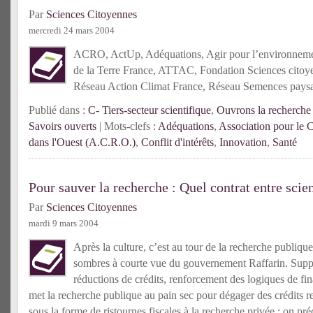
Par
Sciences Citoyennes
mercredi 24 mars 2004
ACRO, ActUp, Adéquations, Agir pour l’environne
de la Terre France, ATTAC, Fondation Sciences cito
Réseau Action Climat France, Réseau Semences pay
Publié dans :
C- Tiers-secteur scientifique
,
Ouvrons la recherche 
Savoirs ouverts
| Mots-clefs :
Adéquations
,
Association pour le C
dans l'Ouest (A.C.R.O.)
,
Conflit d'intérêts
,
Innovation
,
Santé
Pour sauver la recherche : Quel contrat entre scien
Par
Sciences Citoyennes
mardi 9 mars 2004
Après la culture, c’est au tour de la recherche publiqu
sombres à courte vue du gouvernement Raffarin. Suppr
réductions de crédits, renforcement des logiques de f
met la recherche publique au pain sec pour dégager des crédits re
sous la forme de ristournes fiscales à la recherche privée ; on pré