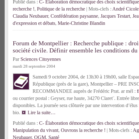
Publié dans :
C- Élaboration démocratique des choix scientifique
recherche !
,
Politique de la recherche
| Mots-clefs :
André Cicole
Claudia Neubauer
,
Confédération paysanne
,
Jacques Testart
,
Jea
d'expression et débats
,
Marie-Christine Blandin
Forum de Montpellier : Recherche publique : droi
société civile. Définir ensemble les conditions du
Par
Sciences Citoyennes
mardi 28 septembre 2004
Samedi 9 octobre 2004, de 13h30 à 19h00, salle
Espa
République (près de la gare), Montpellier – PRE I
RECOMMANDEE auprès de Frédéric Prat. ar mél :
f
ou courrier postal : Geyser, rue haute, 34270 Claret¨.
Entrée libr
disponibles.
La journée sera clôturée par une intervention d’élus
bio.
Lire la suite…
Publié dans :
C- Élaboration démocratique des choix scientifique
Manipulation du vivant
,
Ouvrons la recherche !
| Mots-clefs :
Agr
Neubauer
,
OGM
,
Santé