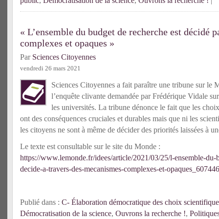
public
,
Démocratisation de la science
,
Ouvrons la recherche !
|
« L’ensemble du budget de recherche est décidé 
complexes et opaques »
Par
Sciences Citoyennes
vendredi 26 mars 2021
Sciences Citoyennes a fait paraître une tribune sur le 
l’enquête clivante demandée par Frédérique Vidale su
les universités. La tribune dénonce le fait que les choi
ont des conséquences cruciales et durables mais que ni les scientif
les citoyens ne sont à même de décider des priorités laissées à u
Le texte est consultable sur le site du Monde :
https://www.lemonde.fr/idees/article/2021/03/25/l-ensemble-du-
decide-a-travers-des-mecanismes-complexes-et-opaques_60744
Publié dans :
C- Élaboration démocratique des choix scientifique
Démocratisation de la science
,
Ouvrons la recherche !
,
Politique