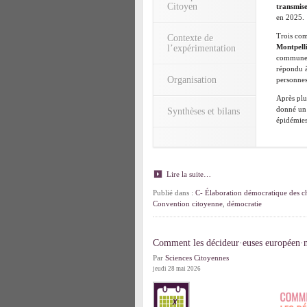
Citoyen
transmise
en 2025.
Trois com
Contexte de
Montpell
l’expérimentation
communes 
répondu à
Organisation
personnes
Après plus
donné un 
Synthèses et bilans
épidémies
Lire la suite…
Publié dans :
C- Élaboration démocratique des ch
Convention citoyenne
,
démocratie
Comment les décideur·euses européen·ne
Par
Sciences Citoyennes
jeudi 28 mai 2026