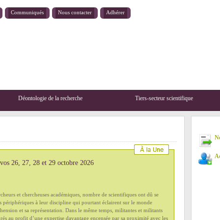
Communiqués
Nous contacter
Adhérer
Déontologie de la recherche
Tiers-secteur scientifique
New
Ad
 vos 26, 27, 28 et 29 octobre 2026
heurs et chercheuses académiques, nombre de scientifiques ont dû se
s périphériques à leur discipline qui pourtant éclairent sur le monde
hension et sa représentation. Dans le même temps, militantes et militants
grés au profit d’une expertise davantage encensée par sa proximité avec les