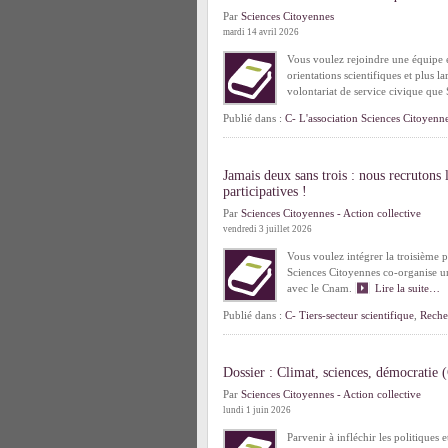
Par
Sciences Citoyennes
mardi 14 avril 2026
Vous voulez rejoindre une équipe en
orientations scientifiques et plus l
volontariat de service civique qu
Publié dans :
C- L'association Sciences Citoyenn
Jamais deux sans trois : nous recrutons
participatives !
Par
Sciences Citoyennes - Action collective
vendredi 3 juillet 2026
Vous voulez intégrer la troisième 
Sciences Citoyennes co-organise un
avec le Cnam.
Lire la suite…
Publié dans :
C- Tiers-secteur scientifique
,
Reche
Dossier : Climat, sciences, démocratie
Par
Sciences Citoyennes - Action collective
lundi 1 juin 2026
Parvenir à infléchir les politiques 