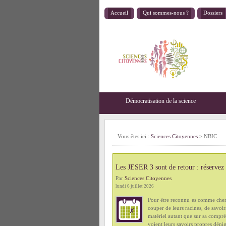
Accueil
Qui sommes-nous ?
Dossiers
Démocratisation de la science
Vous êtes ici :
Sciences Citoyennes
>
NBIC
Les JESER 3 sont de retour : réservez
Par
Sciences Citoyennes
lundi 6 juillet 2026
Pour être reconnu·es comme cherc
couper de leurs racines, de savoir
matériel autant que sur sa compré
voient leurs savoirs propres déni