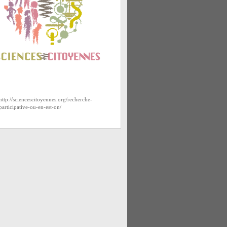
http://sciencescitoyennes.org/recherche-
participative-ou-en-est-on/