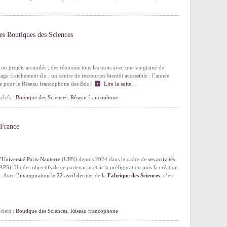
es Boutiques des Sciences
ou projets assimilés ; des réunions tous les mois avec une vingtaine de
age fraichement élu ; un centre de ressources bientôt accessible : l’année
he pour le Réseau francophone des Bds !
Lire la suite…
clefs :
Boutique des Sciences
,
Réseau francophone
 France
l’Université Paris-Nanterre
(UPN) depuis 2024 dans le cadre de
ses activités
PS). Un des objectifs de ce partenariat était la préfiguration puis la création
. Avec
l’inauguration le 22 avril dernier
de la
Fabrique des Sciences
, c’est
clefs :
Boutique des Sciences
,
Réseau francophone