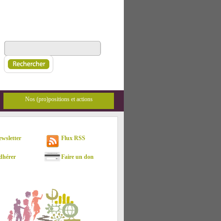
Nos (pro)positions et actions
sletter
Flux RSS
hérer
Faire un don