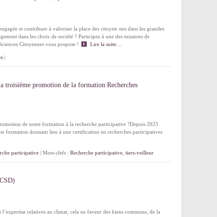
gagée et contribuer à valoriser la place des citoyen·nes dans les grandes
argement dans les choix de société ? Participez à une des missions de
e Sciences Citoyennes vous propose !
Lire la suite…
es
|
 la troisième promotion de la formation Recherches
promotion de notre formation à la recherche participative ?Depuis 2025
e formation donnant lieu à une certification en recherches participatives
rche participative
| Mots-clefs :
Recherche participative
,
tiers-veilleur
 (CSD)
et l’expertise relatives au climat, cela en faveur des biens communs, de la