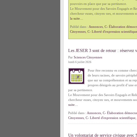
pouvoirs en place que par sa pertinence.
Le Mouvement pour des Savoirs Engagés et Reli
chercheur·euses, citoyen·nes, et mouvements so
la suite…
Publié dans :
Annonces
,
C- Élaboration démocra
Citoyennes
,
C- Liberté d'expression scientifiqu
Les JESER 3 sont de retour : réservez 
Par
Sciences Citoyennes
lundi 6 juillet 2026
Pour être reconnu·es comme cherch
de leurs racines, de savoirs périph
que sur sa compréhension et sa repr
propres dénigrés au profit d’une e
par sa pertinence.
Le Mouvement pour des Savoirs Engagés et Relié
chercheur·euses, citoyen·nes, et mouvements soc
suite…
Publié dans :
Annonces
,
C- Élaboration démocrat
Citoyennes
,
C- Liberté d'expression scientifique
Un volontariat de service civique avec 