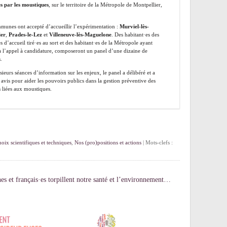
s par les moustiques
, sur le territoire de la Métropole de Montpellier,
munes ont accepté d’accueillir l’expérimentation :
Murviel-lès-
ier
,
Prades-le-Lez
et
Villeneuve-lès-Maguelone
. Des habitant·es des
d’accueil tiré·es au sort et des habitant·es de la Métropole ayant
 l’appel à candidature, composeront un panel d’une dizaine de
.
ieurs séances d’information sur les enjeux, le panel a délibéré et a
avis pour aider les pouvoirs publics dans la gestion préventive des
 liées aux moustiques.
oix scientifiques et techniques
,
Nos (pro)positions et actions
| Mots-clefs :
s et français·es torpillent notre santé et l’environnement…