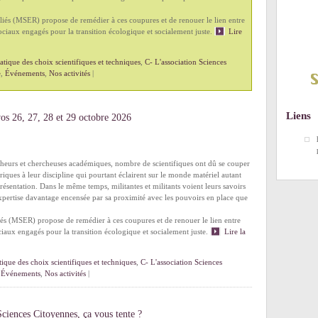
és (MSER) propose de remédier à ces coupures et de renouer le lien entre
ciaux engagés pour la transition écologique et socialement juste.
Lire
tique des choix scientifiques et techniques
,
C- L'association Sciences
e
,
Événements
,
Nos activités
|
Liens
vos 26, 27, 28 et 29 octobre 2026
eurs et chercheuses académiques, nombre de scientifiques ont dû se couper
ériques à leur discipline qui pourtant éclairent sur le monde matériel autant
ésentation. Dans le même temps, militantes et militants voient leurs savoirs
xpertise davantage encensée par sa proximité avec les pouvoirs en place que
s (MSER) propose de remédier à ces coupures et de renouer le lien entre
iaux engagés pour la transition écologique et socialement juste.
Lire la
ique des choix scientifiques et techniques
,
C- L'association Sciences
,
Événements
,
Nos activités
|
Sciences Citoyennes, ça vous tente ?