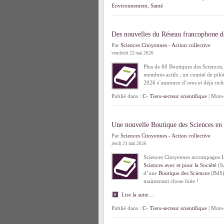
Environnement
,
Santé
Des nouvelles du Réseau francophone d
Par
Sciences Citoyennes - Action collective
vendredi 22 mai 2026
Plus de 60 Boutiques des Sciences, 
membres actifs ; un comité de pilot
2026 s’annonce d’ores et déjà ric
Publié dans :
C- Tiers-secteur scientifique
| Mots-
Une nouvelle Boutique des Sciences en
Par
Sciences Citoyennes - Action collective
jeudi 21 mai 2026
Sciences Citoyennes accompagne
Sciences avec et pour la Société
(SA
d’une
Boutique des Sciences
(BdS)
maintenant chose faite !
Lire la suite…
Publié dans :
C- Tiers-secteur scientifique
| Mots-