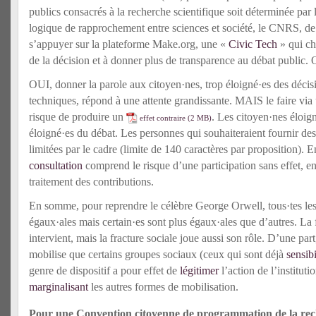
publics consacrés à la recherche scientifique soit déterminée par
logique de rapprochement entre sciences et société, le CNRS, de
s’appuyer sur la plateforme Make.org, une «
Civic Tech
» qui ch
de la décision et à donner plus de transparence au débat public
OUI, donner la parole aux citoyen·nes, trop éloigné·es des décisi
techniques, répond à une attente grandissante. MAIS le faire vi
risque de produire un
.
Les citoyen·nes éloig
effet contraire
éloigné·es du débat. Les personnes qui souhaiteraient fournir des
limitées par le cadre (limite de 140 caractères par proposition). 
consultation
comprend le risque d’une participation sans effet, en
traitement des contributions.
En somme, pour reprendre le célèbre George Orwell, tous·tes les
égaux·ales mais certain·es sont plus égaux·ales que d’autres. La
intervient, mais la fracture sociale joue aussi son rôle. D’une part
mobilise que certains groupes sociaux (ceux qui sont déjà
sensibi
genre de dispositif a pour effet de
légitimer
l’action de l’instituti
marginalisant
les autres formes de mobilisation.
Pour une Convention citoyenne de programmation de la re