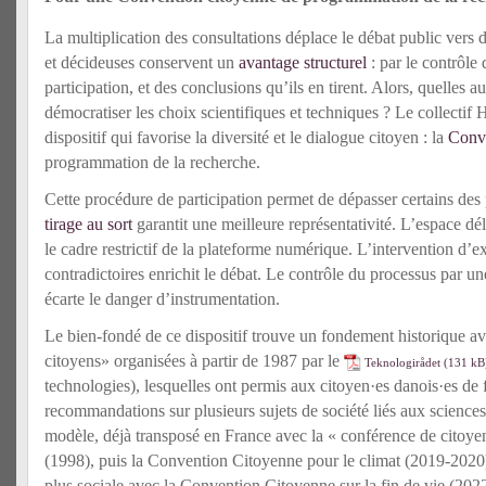
La multiplication des consultations déplace le débat public vers 
et décideuses conservent un
avantage structurel
: par le contrôle 
participation, et des conclusions qu’ils en tirent. Alors, quelles a
démocratiser les choix scientifiques et techniques ? Le collectif
dispositif qui favorise la diversité et le dialogue citoyen : la
Conve
programmation de la recherche.
Cette procédure de participation permet de dépasser certains de
tirage au sort
garantit une meilleure représentativité
. L’espace dél
le cadre restrictif de la plateforme numérique. L’intervention d’e
contradictoires enrichit le débat. Le contrôle du processus par u
écarte le danger d’instrumentation.
Le bien-fondé de ce dispositif trouve un fondement historique av
citoyens» organisées à partir de 1987 par le
Teknologirådet
technologies), lesquelles ont permis aux citoyen·es danois·es de 
recommandations sur plusieurs sujets de société liés aux science
modèle, déjà transposé en France avec la « conférence de citoy
(1998), puis la Convention Citoyenne pour le climat (2019-2020
plus sociale avec la Convention Citoyenne sur la fin de vie (2022