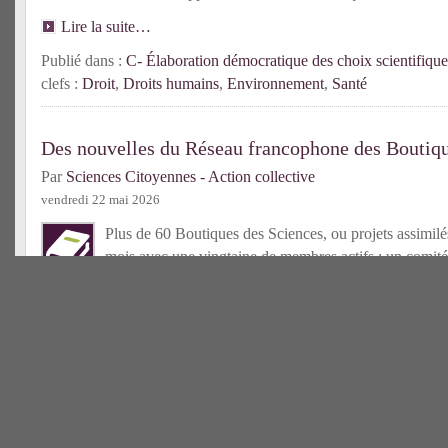
Lire la suite…
Publié dans :
C- Élaboration démocratique des choix scientifique
clefs :
Droit
,
Droits humains
,
Environnement
,
Santé
Des nouvelles du Réseau francophone des Boutiqu
Par
Sciences Citoyennes - Action collective
vendredi 22 mai 2026
Plus de 60 Boutiques des Sciences, ou projets assimilés
mois avec une vingtaine de membres actifs ; un comité
élu ; un centre de ressources bientôt accessible : l’an
déjà riche pour le Réseau francophone des Bds !
Lire la suit
Publié dans :
C- Tiers-secteur scientifique
| Mots-clefs :
Boutique
francophone
Une nouvelle Boutique des Sciences en France