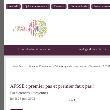
Accueil
Qui sommes-nous ?
Dossiers
Communiqués
Nous contact
Démocratisation de la science
Déontologie de la recherche
Vous êtes ici :
Sciences Citoyennes
>
Déontologie de la recherche
>
Expertise
> AFSSE 
AFSSE : premier pas et premier faux pas !
Par
Sciences Citoyennes
lundi 23 juin 2003
A
A
A