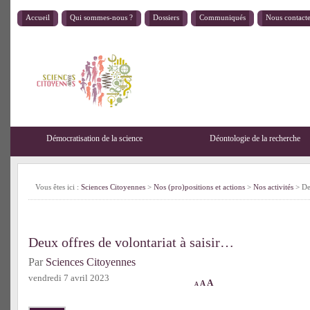
Accueil
Qui sommes-nous ?
Dossiers
Communiqués
Nous contact
Démocratisation de la science
Déontologie de la recherche
Vous êtes ici :
Sciences Citoyennes
>
Nos (pro)positions et actions
>
Nos activités
> Deu
Deux offres de volontariat à saisir…
Par
Sciences Citoyennes
vendredi 7 avril 2023
A
A
A