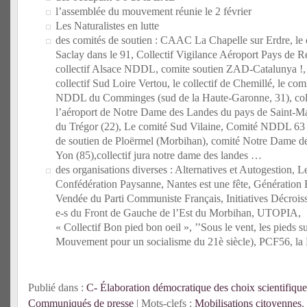
l’assemblée du mouvement réunie le 2 février
Les Naturalistes en lutte
des comités de soutien : CAAC La Chapelle sur Erdre, le
Saclay dans le 91, Collectif Vigilance Aéroport Pays de R
collectif Alsace NDDL, comite soutien ZAD-Catalunya !,
collectif Sud Loire Vertou, le collectif de Chemillé, le co
NDDL du Comminges (sud de la Haute-Garonne, 31), coll
l’aéroport de Notre Dame des Landes du pays de Saint-Mal
du Trégor (22), Le comité Sud Vilaine, Comité NDDL 63
de soutien de Ploërmel (Morbihan), comité Notre Dame d
Yon (85),collectif jura notre dame des landes …
des organisations diverses : Alternatives et Autogestion, L
Confédération Paysanne, Nantes est une fête, Génération 
Vendée du Parti Communiste Français, Initiatives Décrois
e-s du Front de Gauche de l’Est du Morbihan, UTOPIA, »
« Collectif Bon pied bon oeil », ’’Sous le vent, les pieds s
Mouvement pour un socialisme du 21è siècle), PCF56, la
Publié dans :
C- Élaboration démocratique des choix scientifique
Communiqués de presse
| Mots-clefs :
Mobilisations citoyennes
,