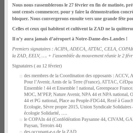
Nous nous rassemblerons le 27 février en fin de matinée, pré
sont censés commencer, pour y faire la démonstration concrèt
bloquer. Nous convergerons ensuite vers une grande fête po
Celles et ceux qui habitent et cultivent la ZAD ne la quittero
Il n’y aura jamais d’aéroport à Notre-Dame-des-Landes !
Premiers signataires : ACIPA, ADECA, ATTAC, CELA, COPAIn 
la ZAD, EELV, …. + l’assemblée du mouvement réunie le 2 févr
Signataires ( au 12 février)
des membres de la Coordination des opposants : ACCV
Pour l’Avenir, Amis de la Terre (France), ATTAC, CéD
Ensemble ! 44 et Ensemble ! national, Greenpeace France
MOC, M’PEP, Nature Avenir, NPA 44 et NPA national, 
44 et PG national, Place au Peuple-FDG44, Rezé à Gauche
Ecologie, Sèvre propre 2015, Union Syndicale Solidaires 4
écologie Solidarité, ….
le COPAIn 44 (Confédération Paysanne 44, CIVAM, GA
Paysan, Terroirs 44)
des occupant-e-s de la ZAD