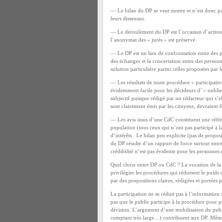
— Le bilan du DP se veut neutre et n’est donc pa
leurs dissensus.
— Le déroulement du DP est l’occasion d’actions
l’anonymat des « jurés » est préservé.
— Le DP est un lieu de confrontation entre des p
des échanges et la concertation entre des person
solution particulière parmi celles proposées par le
— Les résultats de toute procédure « participativ
évidemment facile pour les décideurs d’ « oublie
subjectif puisque rédigé par un rédacteur qui s’ef
sont clairement émis par les citoyens, devraient ê
— Les avis issus d’une CdC constituent une référ
population (tous ceux qui n’ont pas participé à l
d’intérêts . Le bilan peu explicite (pas de propo
du DP résulte d’un rapport de force surtout entr
crédibilité n’est pas évidente pour les personnes 
Quel choix entre DP ou CdC ? La vocation de la 
privilégier les procédures qui réduisent le poids 
par des propositions claires, rédigées et portées
La participation ne se réduit pas à l’information 
pas que le public participe à la procédure pour pr
décision. L’argument d’une mobilisation du pub
comptant très large…) contribuent aux DP. Mêm