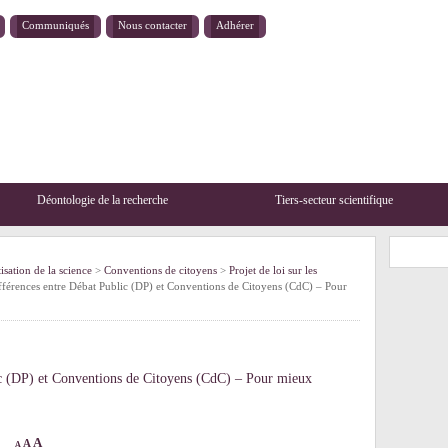
Communiqués
Nous contacter
Adhérer
Déontologie de la recherche
Tiers-secteur scientifique
sation de la science
>
Conventions de citoyens
>
Projet de loi sur les
férences entre Débat Public (DP) et Conventions de Citoyens (CdC) – Pour
ic (DP) et Conventions de Citoyens (CdC) – Pour mieux
A
A
A