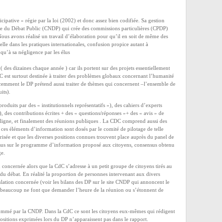
icipative » régie par la loi (2002) et donc assez bien codifiée. Sa gestion
e du Débat Public (CNDP) qui crée des commissions particulières (CPDP)
us avons réalisé un travail d’élaboration pour qu’il en soit de même des
elle dans les pratiques internationales, confusion propice autant à
qu’à sa négligence par les élus
es dizaines chaque année ) car ils portent sur des projets essentiellement
dC est surtout destinée à traiter des problèmes globaux concernant l’humanité
emment le DP prétend aussi traiter de thèmes qui concernent –l’ensemble de
its).
oduits par des « institutionnels représentatifs »), des cahiers d’experts
, des contributions écrites + des « questions/réponses »+ des « avis » de
n ligne, et finalement des réunions publiques . La CDC comprend aussi des
s ces éléments d’information sont dosés par le comité de pilotage de telle
risée et que les diverses positions connues trouvent place auprès du panel de
sensus sur le programme d’information proposé aux citoyens, consensus obtenu
ge.
concernée alors que la CdC s’adresse à un petit groupe de citoyens tirés au
 du débat. En réalité la proportion de personnes intervenant aux divers
lation concernée (voir les bilans des DP sur le site CNDP qui annoncent le
 beaucoup ne font que demander l’heure de la réunion ou s’étonnent de
ommé par la CNDP. Dans la CdC ce sont les citoyens eux-mêmes qui rédigent
positions exprimées lors du DP n’apparaissent pas dans le rapport.