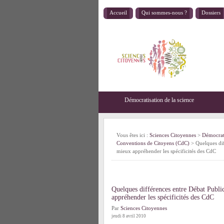
Accueil
Qui sommes-nous ?
Dossiers
Démocratisation de la science
Vous êtes ici :
Sciences Citoyennes
>
Démocrati
Conventions de Citoyens (CdC)
> Quelques dif
mieux appréhender les spécificités des CdC
Quelques différences entre Débat Publ
appréhender les spécificités des CdC
Par
Sciences Citoyennes
jeudi 8 avril 2010