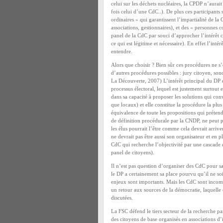
celui sur les déchets nucléaires, la CPDP n’aurai
fois celui d’une CdC..). De plus ces participants
ordinaires » qui garantissent l’impartialité de la
associations, gestionnaires), et des « personnes 
panel de la CdC par souci d’approcher l’intérêt
ce qui est légitime et nécessaire). En effet l’int
entendre.
Alors que choisir ? Bien sûr ces procédures ne s’o
d’autres procédures possibles : jury citoyen, so
La Découverte, 2007) L’intérêt principal du DP es
processus électoral, lequel est justement surtout 
dans sa capacité à proposer les solutions qui c
que locaux) et elle constitue la procédure la plus 
équivalence de toute les propositions qui prétenden
de définition procédurale par la CNDP, ne peut p
les élus pourrait l’être comme cela devrait arriv
ne devrait pas être aussi son organisateur et en 
CdC qui recherche l’objectivité par une cascade d
panel de citoyens).
Il n’est pas question d’organiser des CdC pour sa
le DP a certainement sa place pourvu qu’il ne soit
enjeux sont importants. Mais les CdC sont incompa
un retour aux sources de la démocratie, laquelle e
discutées.
La FSC défend le tiers secteur de la recherche p
des citoyens de base organisés en associations d’