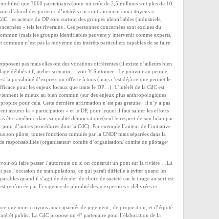
t mobilisé que 3000 participants (pour un coût de 2,5 millions soit plus de 10
 sont d’abord des porteurs d’intérêts car contrairement aux citoyens «
 CdC, les acteurs du DP sont surtout des groupes identifiables (industriels,
concernées » tels les riverains . Ces personnes concernées sont exclues du
 commun (mais les groupes identifiables peuvent y intervenir comme experts,
érêt commun n’est pas la moyenne des intérêts particuliers capables de se faire
pposent pas mais elles ont des vocations différentes (il existe d’ailleurs bien
ndage délibératif, atelier scénario,…voir Y Sintomer : Le pouvoir au peuple,
t la possibilité d’expression offerte à tous (mais c’est déjà ce que permet le
efficace pour les enjeux locaux que traite le DP…). L’intérêt de la CdC est
onviennent le mieux au bien commun (sur des enjeux plus anthropologiques
propice pour cela. Cette dernière affirmation n’est pas gratuite : il n’y a pas
t assurer la « participation » et le DP, pour lequel il faut saluer les efforts
as être amélioré dans sa qualité démocratique(seul le respect de son bilan par
er pour d’autres procédures dont la CdC). Par exemple l’auteur de l’initiative
plus son pilote, toutes fonctions cumulés par la CNDP mais séparées dans la
e responsabilités (organisateur/ comité d’organisation/ comité de pilotage/
voir où faire passer l’autoroute ou si on construit un pont sur la rivière …Là
 pas l’occasion de manipulations, ce qui paraît difficile à éviter quand les
rables quand il s’agit de décider de choix de société car le tirage au sort est
st renforcée par l’exigence de pluralité des « expertises » délivrées et
arce que nous croyons aux capacités de jugement , de proposition, et d’équité
intérêt public. La CdC propose un 4° partenaire pour l’élaboration de la