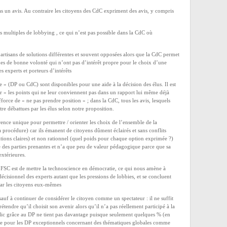
s un avis. Au contraire les citoyens des CdC expriment des avis, y compris
 multiples de lobbying , ce qui n’est pas possible dans la CdC où
artisans de solutions différentes et souvent opposées alors que la CdC permet
nes de bonne volonté qui n’ont pas d’intérêt propre pour le choix d’une
s experts et porteurs d’intérêts
e » (DP ou CdC) sont disponibles pour une aide à la décision des élus. Il est
r » les points qui ne leur conviennent pas dans un rapport lui même déjà
force de « ne pas prendre position » ; dans la CdC, tous les avis, lesquels
tre débattues par les élus selon notre proposition.
ence unique pour permettre / orienter les choix de l’ensemble de la
a procédure) car ils émanent de citoyens dûment éclairés et sans conflits
sitions claires) et non rationnel (quel poids pour chaque option exprimée ?)
e des parties prenantes et n’a que peu de valeur pédagogique parce que sa
extérieures.
FSC est de mettre la technoscience en démocratie, ce qui nous amène à
décisionnel des experts autant que les pressions de lobbies, et se concluent
 par les citoyens eux-mêmes
sauf à continuer de considérer le citoyen comme un spectateur : il ne suffit
étendre qu’il choisit son avenir alors qu’il n’a pas réellement participé à la
lic grâce au DP ne tient pas davantage puisque seulement quelques % (en
e pour les DP exceptionnels concernant des thématiques globales comme