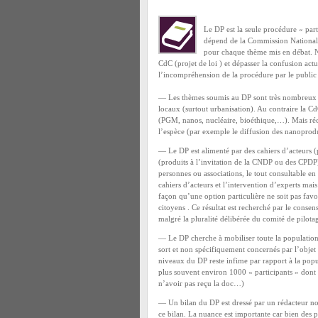
Le DP est la seule procédure « part
dépend de la Commission National
pour chaque thème mis en débat. No
CdC (projet de loi ) et dépasser la confusion actu
l’incompréhension de la procédure par le public 
— Les thèmes soumis au DP sont très nombreux ( d
locaux (surtout urbanisation). Au contraire la C
(PGM, nanos, nucléaire, bioéthique,…). Mais réc
l’espèce (par exemple le diffusion des nanoprodu
— Le DP est alimenté par des cahiers d’acteurs (pr
(produits à l’invitation de la CNDP ou des CPDP)
personnes ou associations, le tout consultable e
cahiers d’acteurs et l’intervention d’experts mai
façon qu’une option particulière ne soit pas favo
citoyens . Ce résultat est recherché par le con
malgré la pluralité délibérée du comité de pilota
— Le DP cherche à mobiliser toute la population 
sort et non spécifiquement concernés par l’objet
niveaux du DP reste infime par rapport à la popu
plus souvent environ 1000 « participants » dont
n’avoir pas reçu la doc…)
— Un bilan du DP est dressé par un rédacteur n
ce bilan. La nuance est importante car bien des 