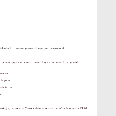
mblent à lire dans un premier temps pour les pressés)
ù l’auteur oppose un modèle hiérarchique et un modèle coopératif
ysannes
e Aigrain
 de textes
re
aring », de Roberto Verzola, dans le tout dernier n° de la revue de l’ONG