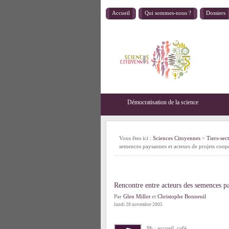
Accueil
Qui sommes-nous ?
Dossiers
Démocratisation de la science
Vous êtes ici :
Sciences Citoyennes
>
Tiers-sec
semences paysannes et acteurs de projets coopé
Rencontre entre acteurs des semences pa
Par
Glen Millot
et
Christophe Bonneuil
lundi 28 novembre 2005
9h : accueil, café.