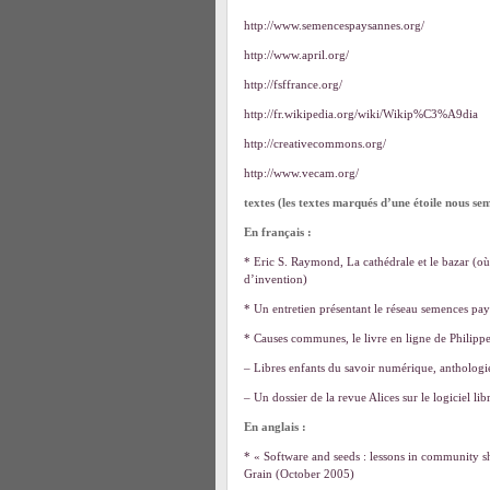
http://www.semencespaysannes.org/
http://www.april.org/
http://fsffrance.org/
http://fr.wikipedia.org/wiki/Wikip%C3%A9dia
http://creativecommons.org/
http://www.vecam.org/
textes (les textes marqués d’une étoile nous se
En français :
* Eric S. Raymond, La cathédrale et le bazar (o
d’invention)
* Un entretien présentant le réseau semences pa
* Causes communes, le livre en ligne de Philipp
– Libres enfants du savoir numérique, anthologie
– Un dossier de la revue Alices sur le logiciel lib
En anglais :
* « Software and seeds : lessons in community sh
Grain (October 2005)