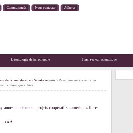
Communiqués
Nous contacter
Adhérer
Déontologie de la recherche
Tiers-secteur scientifique
teur de la connaissance
>
Savoirs ouverts
> Rencontre entre acteurs des
ratifs numériques libres
ysannes et acteurs de projets coopératifs numériques libres
A
A
A