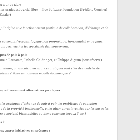
t tour de table
ntes pratiquesLogiciel libre – Free Software Foundation (Frédéric Couchet)
astler)
) l’origine et le fonctionnement pratique de collaboration, d’échange et de
ts communs (réseaux, logique non propriétaire, horizontalité entre pairs,
usagers, etc.) et les spécificités des mouvements.
ques de pair à pair
zio Lazzarato, Isabelle Goldringer, et Philippe Aigrain (sous réserve)
priétaire, on discutera en quoi ces pratiques sont elles des modèles de
cipateurs ? Voire un nouveau modèle économique ?
, subversions et alternatives juridiques
t les pratiques d’échange de pair à pair, les problèmes de captation
de la propriété intellectuelle, et les alternatives inventées par les uns et les
re associatif, biens publics ou biens communs locaux ? etc.)
es ?
aux autres initiatives en présence :