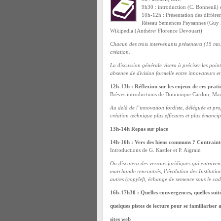
9h30 : introduction (C. Bonneuil) e
10h-12h : Présentation des différe
Réseau Semences Paysannes (Guy K
Wikipedia (Anthère/ Florence Devouart)
Chacun des trois intervenants présentera (15 mn.
création.
La discussion générale visera à préciser les poin
absence de division formelle entre innovateurs et 
12h-13h : Réflexion sur les enjeux de ces prati
Brèves introductions de Dominique Cardon, Mauri
Au delà de l’innovation fordiste, déléguée et pro
création technique plus efficaces et plus éman
13h-14h Repas sur place
14h-16h : Vers des biens communs ? Contraintes
Introductions de G. Kastler et P. Aigrain
On discutera des verrous juridiques qui entraven
marchande rencontrés, l’évolution des Institutions 
autres (copyleft, échange de semence sous le cad
16h-17h30 : Quelles convergences, quelles suit
quelques pistes de lecture pour se familiariser 
sites web