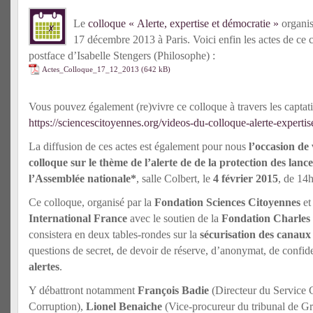
Le
colloque « Alerte, expertise et démocratie »
organis
17 décembre 2013 à Paris. Voici enfin les actes de ce
postface d’Isabelle Stengers (Philosophe) :
Actes_Colloque_17_12_2013
Vous pouvez également (re)vivre ce colloque à travers les captati
https://sciencescitoyennes.org/videos-du-colloque-alerte-expertis
La diffusion de ces actes est également pour nous
l’occasion de 
colloque sur le thème de l’alerte de de la protection des lanc
l’Assemblée nationale*
, salle Colbert, le
4 février 2015
, de 14
Ce colloque, organisé par la
Fondation Sciences Citoyennes
e
International France
avec le soutien de la
Fondation Charles
consistera en deux tables-rondes sur la
sécurisation des canaux
questions de secret, de devoir de réserve, d’anonymat, de confide
alertes
.
Y débattront notamment
François Badie
(Directeur du Service C
Corruption),
Lionel Benaiche
(Vice-procureur du tribunal de Gr