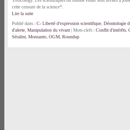
Toxicology. Les scientifiques du monde entier sont invités à join
cette censure de la science*.
Lire la suite
Publié dans :
C- Liberté d'expression scientifique
,
Déontologie d
d'alerte
,
Manipulation du vivant
| Mots-clefs :
Conflit d'intérêts
,
Séralini
,
Monsanto
,
OGM
,
Roundup