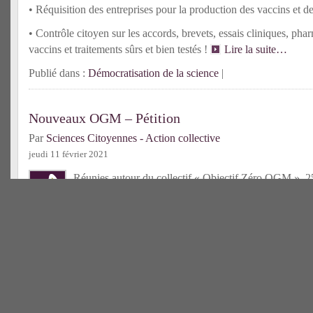
• Réquisition des entreprises pour la production des vaccins et de
• Contrôle citoyen sur les accords, brevets, essais cliniques, ph
vaccins et traitements sûrs et bien testés !
Lire la suite…
Publié dans :
Démocratisation de la science
|
Nouveaux OGM – Pétition
Par
Sciences Citoyennes - Action collective
jeudi 11 février 2021
Réunies autour du collectif « Objectif Zéro OGM », 25 
dessous) lancent une pétition pour que le gouvernement
qui doit répondre aux injonctions prononcées par le Co
du 7 février 2020 concernant les OGM issus de mutagenèse ainsi
Tolérantes aux Herbicides (
https://ogmjenveuxpas.agirpourlenv
suite…
Publié dans :
Manipulation du vivant
|