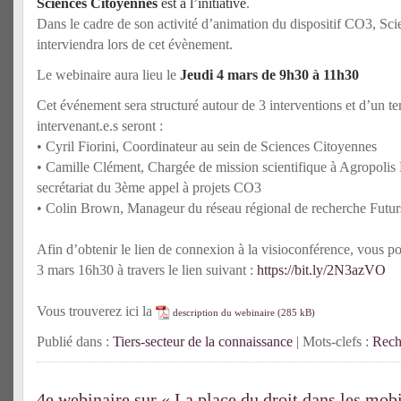
Sciences Citoyennes
est à l’initiative
.
Dans le cadre de son activité d’animation du dispositif CO3, Sc
interviendra lors de cet évènement.
Le webinaire aura lieu le
J
eudi 4 mars de 9h30 à 11h30
Cet événement sera structuré autour de 3 interventions et d’un t
intervenant.e.s seront :
• Cyril Fiorini, Coordinateur au sein de Sciences Citoyennes
• Camille Clément, Chargée de mission scientifique à Agropoli
secrétariat du 3ème appel à projets CO3
• Colin Brown, Manageur du réseau régional de recherche Fut
Afin d’obtenir le lien de connexion à la visioconférence, vous p
3 mars 16h30 à travers le lien suivant :
https://bit.ly/2N3azVO
Vous trouverez ici la
description du webinaire
Publié dans :
Tiers-secteur de la connaissance
| Mots-clefs :
Rech
4e webinaire sur « La place du droit dans les mobil