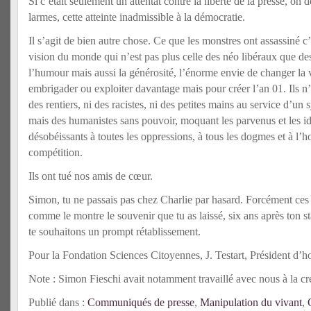
Si c’était seulement un attentat contre la liberté de la presse, on d
larmes, cette atteinte inadmissible à la démocratie.
Il s’agit de bien autre chose. Ce que les monstres ont assassiné c’e
vision du monde qui n’est pas plus celle des néo libéraux que des 
l’humour mais aussi la générosité, l’énorme envie de changer la 
embrigader ou exploiter davantage mais pour créer l’an 01. Ils 
des rentiers, ni des racistes, ni des petites mains au service d’u
mais des humanistes sans pouvoir, moquant les parvenus et les i
désobéissants à toutes les oppressions, à tous les dogmes et à l’ho
compétition.
Ils ont tué nos amis de cœur.
Simon, tu ne passais pas chez Charlie par hasard. Forcément ces v
comme le montre le souvenir que tu as laissé, six ans après ton s
te souhaitons un prompt rétablissement.
Pour la Fondation Sciences Citoyennes, J. Testart, Président d’
Note : Simon Fieschi avait notamment travaillé avec nous à la cr
Publié dans :
Communiqués de presse
,
Manipulation du vivant
,