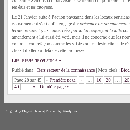
collectif « Semons la biodiversité » se mobilisent pour obtenir l’e
les élus et les citoyens.
Le 21 Janvier, suite à l’action paysanne dans les locaux parisien
gouvernement s’est enfin engagé à
« présenter un amendement a
ferme ne soient plus concernées par la loi renforçant la lutte con
amendement a lui aussi été voté, mais il ne concerne que les nou
contre la contrefaçon comme les saisies ou les destructions de ré
choisit d’aller au-delà de cette promesse.
Lire le reste de cet article »
Publié dans :
Tiers-secteur de la connaissance
| Mots-clefs :
Biodi
Page 28 sur 45
« Première page
«
…
10
20
…
26
40
…
»
Dernière page »
Designed by
Elegant Themes
| Powered by
Wordpress