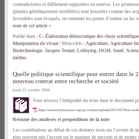
contradictoires et fidèlement rapportées en annexe. Les promes
(plantes génétiquement modifiées) sont honorées comme des acqui
favorables sont évoqués, en omettant les points d’ombre ou les 
reste de cet article »
Publié dans :
C- Élaboration démocratique des choix scientifique
Manipulation du vivant
| Mots-clefs :
Agriculture
,
Agriculture bi
Biotechnologie
,
Jacques Testart
,
Lobbying
,
OGM
,
Santé
,
Scienc
médias
Quelle politique scientifique pour entrer dans le 2
nouveau contrat entre recherche et société
jeudi 21 octobre 2004
Vous trouvez l’intégralité du texte dans le document pd
https://sciencescitoyennes.org/wp-content/uploads/2011/02/Note-rec
Résumé des analyses et propositions de la note
Les contributions au débat de ces derniers mois sur l’avenir de l
plus souvent mis l’accent sur le manque de moyens et de postes d