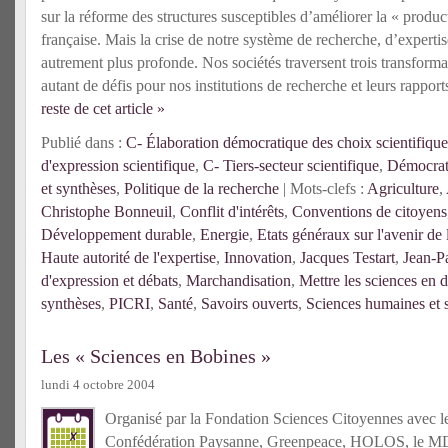
sur la réforme des structures susceptibles d’améliorer la « product
française. Mais la crise de notre système de recherche, d’expertis
autrement plus profonde. Nos sociétés traversent trois transforma
autant de défis pour nos institutions de recherche et leurs rapport
reste de cet article »
Publié dans :
C- Élaboration démocratique des choix scientifique
d'expression scientifique
,
C- Tiers-secteur scientifique
,
Démocrati
et synthèses
,
Politique de la recherche
| Mots-clefs :
Agriculture
,
Christophe Bonneuil
,
Conflit d'intérêts
,
Conventions de citoyens
Développement durable
,
Energie
,
Etats généraux sur l'avenir de
Haute autorité de l'expertise
,
Innovation
,
Jacques Testart
,
Jean-P
d'expression et débats
,
Marchandisation
,
Mettre les sciences en 
synthèses
,
PICRI
,
Santé
,
Savoirs ouverts
,
Sciences humaines et s
Les « Sciences en Bobines »
lundi 4 octobre 2004
Organisé par la
Fondation Sciences Citoyennes
avec le
Confédération Paysanne
,
Greenpeace
,
HOLOS
, le
MD