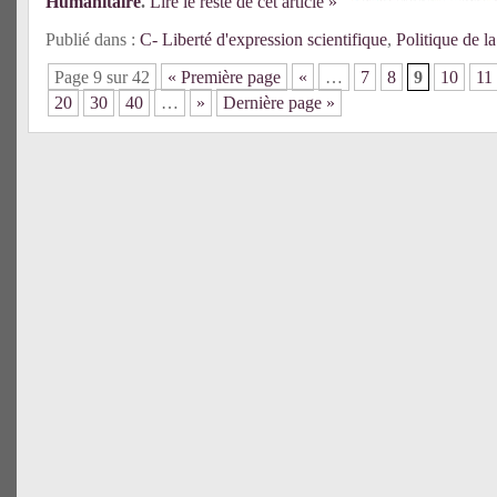
Humanitaire
.
Lire le reste de cet article »
Publié dans :
C- Liberté d'expression scientifique
,
Politique de l
Page 9 sur 42
« Première page
«
…
7
8
9
10
11
20
30
40
…
»
Dernière page »