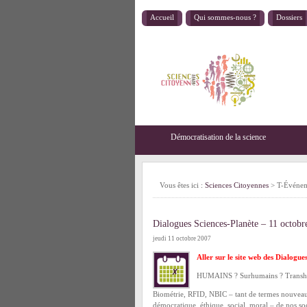
Accueil
Qui sommes-nous ?
Dossiers
Démocratisation de la science
Vous êtes ici :
Sciences Citoyennes
>
T-Événem
Dialogues Sciences-Planète – 11 octob
jeudi 11 octobre 2007
Aller sur le site web des Dialogue
HUMAINS ? Surhumains ? Transh
Biométrie, RFID, NBIC – tant de termes nouveau
démocratique, éthique, social, moral – de nos s