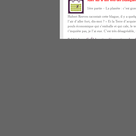
Aller sur le site web des Dialogue
1ère partie – La planète : c’est gr
Hubert Reeves racontait cette blague, il y a quel
l’air d’aller fort, dis-moi ? » Et la Terre d’acqu
pouls économique qui s’emballe et qui cale, le te
t’inquiète pas, je l’ai eue. C’est très désagréable,
Publié dans :
C- Élaboration démocratique des ch
Tiers-secteur scientifique
,
Dialogues Sciences-Pl
Dialogue Sciences-Planète
,
Innovation
,
Jacques T
Dialogues Sciences-Planète : Présentati
jeudi 13 septembre 2007
Aller sur le site web des Dialogue
Jeudi 13 septembre
de 17h30 à 21
s’ouvriront les « Dialogues Scienc
soutien de la
Ville de Paris
, de l’
AgroParisTech
,
Diplomatique
,
Politis
,
LaRevueDurable
, La rev
Chance
.
Moyens d’accès à l’Ecole des Mines ParisTech
Lire le reste de cet article »
Publié dans :
C- Élaboration démocratique des ch