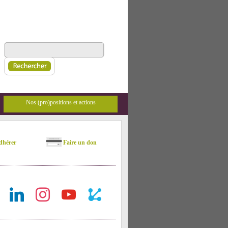
Nos (pro)positions et actions
hérer
Faire un don
ok
linkedin
instagram
youtube
rest-
api