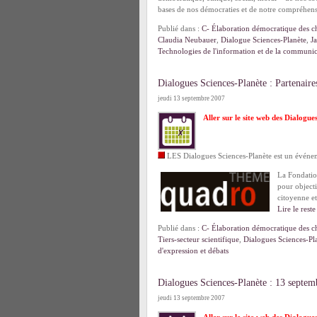
bases de nos démocraties et de notre compréhens
Publié dans :
C- Élaboration démocratique des ch
Claudia Neubauer
,
Dialogue Sciences-Planète
,
J
Technologies de l'information et de la communi
Dialogues Sciences-Planète : Partenaire
jeudi 13 septembre 2007
Aller sur le site web des Dialogue
LES Dialogues Sciences-Planète est un événem
La Fondatio
pour object
citoyenne e
Lire le reste
Publié dans :
C- Élaboration démocratique des ch
Tiers-secteur scientifique
,
Dialogues Sciences-Pl
d'expression et débats
Dialogues Sciences-Planète : 13 septem
jeudi 13 septembre 2007