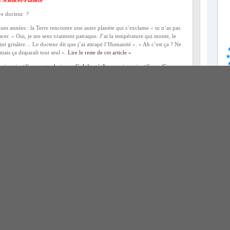
s Sciences-Planète
ave docteur ?
ques années : la Terre rencontre une autre planète qui s’exclame « tu n’as pas
iescer. « Oui, je me sens vraiment patraque. J’ai la température qui monte, le
int grisâtre… Le docteur dit que j’ai attrapé l’Humanité ». « Ah c’est ça ? Ne
 mais ça disparaît tout seul ».
Lire le reste de cet article »
oix scientifiques et techniques
,
C- Liberté d'expression scientifique
,
C-
anète
| Mots-clefs :
Catherine Bourgain
,
Christian Vélot
,
Claudia Neubauer
,
estart
,
Liberté d'expression et débats
,
Nanotechnologies
,
OGM
on
s Sciences-Planète
h15, à l’
École des Mines de Paris
, 60 Bd St-Michel – 75006 Paris,
es Planète », un événement de la
Fondation Sciences Citoyennes
avec le
 des mairies du
11e
et
10e
en partenariat avec
Le Monde
,
Le Monde
ue
Ecorev’
,
WWF
,
Les Amis de la Terre
,
Ingénieurs Sans Frontières
et
Global
oix scientifiques et techniques
,
C- Liberté d'expression scientifique
,
C-