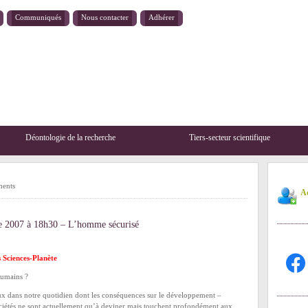
Communiqués
Nous contacter
Adhérer
Déontologie de la recherche
Tiers-secteur scientifique
ents
Ad
re 2007 à 18h30 – L’homme sécurisé
facebo
s Sciences-Planète
umains ?
x dans notre quotidien dont les conséquences sur le développement –
ociétés ne sont actuellement qu’à deviner mais touchent profondément aux