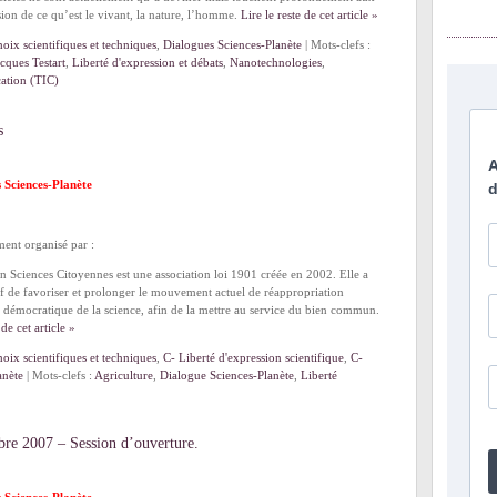
ion de ce qu’est le vivant, la nature, l’homme.
Lire le reste de cet article »
oix scientifiques et techniques
,
Dialogues Sciences-Planète
| Mots-clefs :
acques Testart
,
Liberté d'expression et débats
,
Nanotechnologies
,
cation (TIC)
s
s Sciences-Planète
ent organisé par :
n Sciences Citoyennes est une association loi 1901 créée en 2002. Elle a
if de favoriser et prolonger le mouvement actuel de réappropriation
t démocratique de la science, afin de la mettre au service du bien commun.
 de cet article »
oix scientifiques et techniques
,
C- Liberté d'expression scientifique
,
C-
anète
| Mots-clefs :
Agriculture
,
Dialogue Sciences-Planète
,
Liberté
bre 2007 – Session d’ouverture.